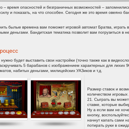
о – время опасностей и безграничных возможностей – запомнились н
 силу и показать, на что способен. Сегодня же это время овеяно б
нить былые времена вам поможет игровой автомат Братва, играть 
ными деньгами. Бандитская тематика позволит вам погрузиться в 
процесс
 нужно будет выставить свои настройки (точно также как в видеосл
аскручивать 5 барабанов с изображением характерных для лихих 90
атов, набитых деньгами, милицейских УАЗиков и т.д.
Размер ставок и воз
количеством игровых л
21. Сыграть вы може
ставке, которые выби
Ну а если вам не хоч
кнопку, воспользуйте
начнут капать сами н
потирать руки в ожид