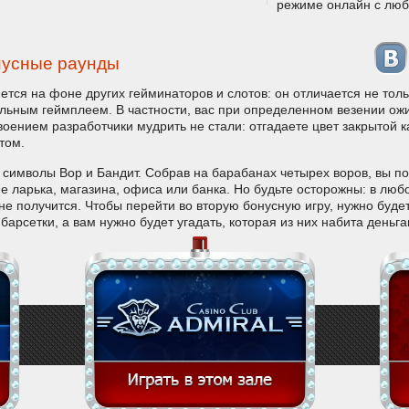
режиме онлайн с любо
нусные раунды
яется на фоне других гейминаторов и слотов: он отличается не то
льным геймплеем. В частности, вас при определенном везении ожид
воением разработчики мудрить не стали: отгадаете цвет закрытой 
том.
имволы Вор и Бандит. Собрав на барабанах четырех воров, вы поп
е ларька, магазина, офиса или банка. Но будьте осторожны: в лю
не получится. Чтобы перейти во вторую бонусную игру, нужно буде
барсетки, а вам нужно будет угадать, которая из них набита деньга