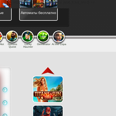
_kill] => assets/templates/main/jquery/ [last_time_mod] =>
ые
Автоматы бесплатно
 Hot
Gonzos
Lucky
Germinator
At the Copa
Quest
Haunter