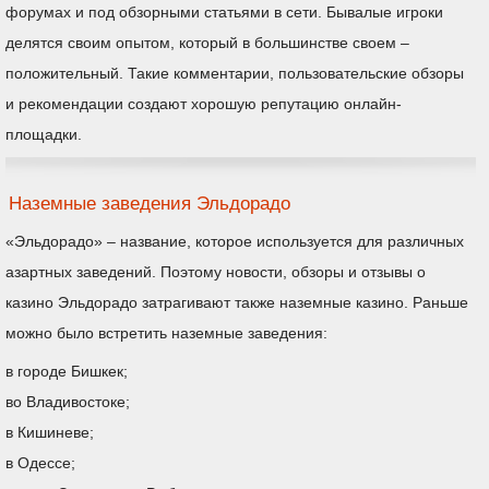
форумах и под обзорными статьями в сети. Бывалые игроки
делятся своим опытом, который в большинстве своем –
положительный. Такие комментарии, пользовательские обзоры
и рекомендации создают хорошую репутацию онлайн-
площадки.
Наземные заведения Эльдорадо
«Эльдорадо» – название, которое используется для различных
азартных заведений. Поэтому новости, обзоры и отзывы о
казино Эльдорадо затрагивают также наземные казино. Раньше
можно было встретить наземные заведения:
в городе Бишкек;
во Владивостоке;
в Кишиневе;
в Одессе;