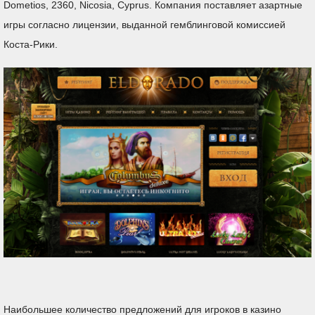
Dometios, 2360, Nicosia, Cyprus. Компания поставляет азартные
игры согласно лицензии, выданной гемблинговой комиссией
Коста-Рики.
Наибольшее количество предложений для игроков в казино