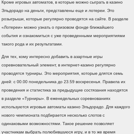
Кроме игровых автоматов, в которые можно сыграть в казино
Эльдорадо на деньги, представлены еще и лотереи. Это
розыгрыши, которые регулярно проводятся на сайте. В разделе
«Лотереи» можно узнать о призовом фонде ближайшего
события и ознакомиться с уже проведенными мероприятиями
такого рода и их результатами.
Для тех, кому интересно добавить в азартные игры
соревновательный элемент, в интернет-казино регулярно
проводятся турниры. Это мероприятия, которые длятся семь
дней: с 00.00 понедельника до 23.59 воскресенья. Правила их
проведения и статистика за предыдущие состязания находятся
в разделе «Турниры». В еженедельных соревнованиях
используются игровые автоматы казино Эльдорадо. Для каждого
нового чемпионата подбирается несколько слотов с
одинаковыми возможностями. Такое решение позволяет
участникам выбрать полюбившуюся игру, и в то же время