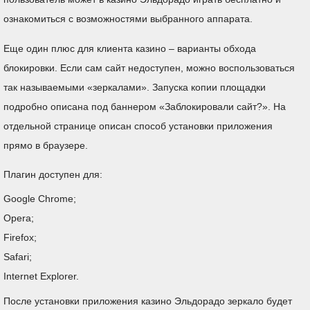
ознакомиться с возможностями выбранного аппарата.
Еще один плюс для клиента казино – варианты обхода
блокировки. Если сам сайт недоступен, можно воспользоваться
так называемыми «зеркалами». Запуска копии площадки
подробно описана под баннером «Заблокировали сайт?». На
отдельной странице описан способ установки приложения
прямо в браузере.
Плагин доступен для:
Google Chrome;
Opera;
Firefox;
Safari;
Internet Explorer.
После установки приложения казино Эльдорадо зеркало будет