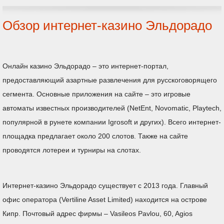
Обзор интернет-казино Эльдорадо
Онлайн казино Эльдорадо – это интернет-портал,
предоставляющий азартные развлечения для русскоговорящего
сегмента. Основные приложения на сайте – это игровые
автоматы известных производителей (NetEnt, Novomatic, Playtech,
популярной в рунете компании Igrosoft и других). Всего интернет-
площадка предлагает около 200 слотов. Также на сайте
проводятся лотереи и турниры на слотах.
Интернет-казино Эльдорадо существует с 2013 года. Главный
офис оператора (Vertiline Asset Limited) находится на острове
Кипр. Почтовый адрес фирмы – Vasileos Pavlou, 60, Agios