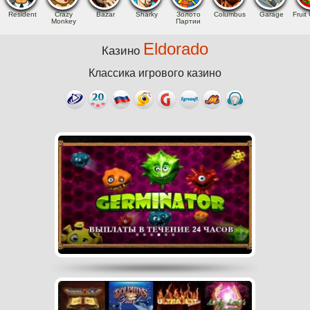
Resident
Crazy
Bazar
Sharky
Золото
Columbus
Garage
Fruit 
Monkey
Партии
Eldorado
Казино
Классика игрового казино