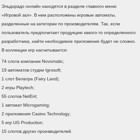
Эльдорадо онлайн находятся в разделе главного меню
«Игровой зал». В нем расположены игровые автоматы,
разделенные на категории по производителям. Так, если
пользователь предпочитает продукцию какого-то определенного
разработчика, найти необходимое приложение будет не сложно.
В коллекции игр насчитывается:
74 слота компании Novomatic;
19 автоматов студии Igrosoft;
1 слот Белатра (Fairy Land);
2 игры Playtech;
55 слотов NetEnt;
1 автомат Microgaming;
2 приложения Casino Technology;
5 игр UG Production;
15 слотов других производителей.