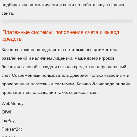
подбираться автоматически и вести на работающую версию
сайта.
Платежные системы: пополнения счета и вывод
средств
Качество казино определяется не только ассортиментом
развлечений и наличием лицензии. Чаще всего игроков
беспокоят способы ввода и вывода средств на персональный
счет. Современный пользователь доверяет только известным и
проверенным платежным системам. Казино Эльдорадо онлайн
предлагает использование таких сервисов, как:
WebMoney;
QIWI;
LiqPay;
Приват24;