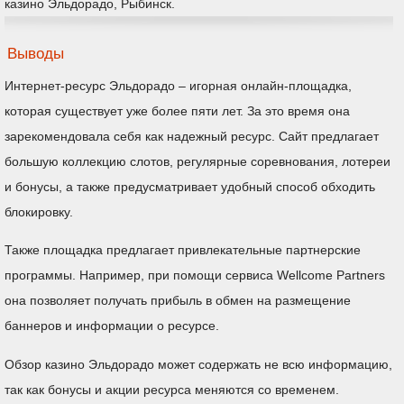
казино Эльдорадо, Рыбинск.
Выводы
Интернет-ресурс Эльдорадо – игорная онлайн-площадка,
которая существует уже более пяти лет. За это время она
зарекомендовала себя как надежный ресурс. Сайт предлагает
большую коллекцию слотов, регулярные соревнования, лотереи
и бонусы, а также предусматривает удобный способ обходить
блокировку.
Также площадка предлагает привлекательные партнерские
программы. Например, при помощи сервиса Wellcome Partners
она позволяет получать прибыль в обмен на размещение
баннеров и информации о ресурсе.
Обзор казино Эльдорадо может содержать не всю информацию,
так как бонусы и акции ресурса меняются со временем.