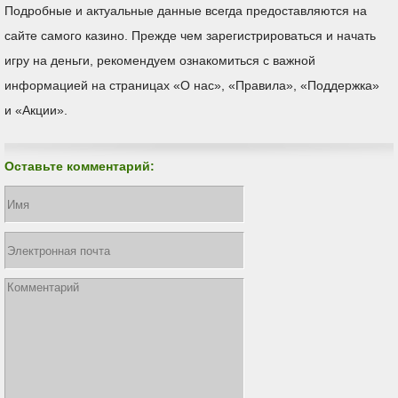
Подробные и актуальные данные всегда предоставляются на
сайте самого казино. Прежде чем зарегистрироваться и начать
игру на деньги, рекомендуем ознакомиться с важной
информацией на страницах «О нас», «Правила», «Поддержка»
и «Акции».
Оставьте комментарий: