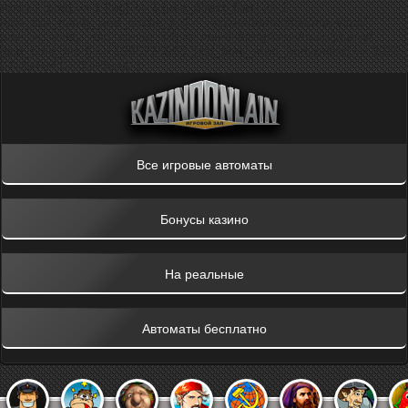
Array ( [png] => 1 [jpg] => 1 [use_direct_files] => 1
[use_ccs_minify_and_cache_kill] => assets/templates/main/css/
[use_js_minify_and_cache_kill] => assets/templates/main/jquery/
[last_time_mod] => 1595736063 [last_time_mod_humanible] => 2020-
07-26T04:01:03+00:00 )
Все игровые автоматы
Бонусы казино
На реальные
Автоматы бесплатно