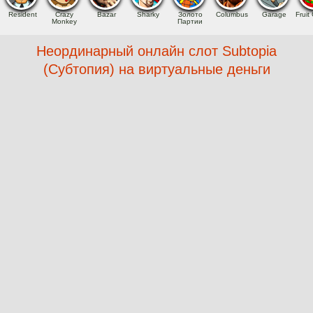
Resident
Crazy
Bazar
Sharky
Золото
Columbus
Garage
Fruit 
Monkey
Партии
Неординарный онлайн слот Subtopia
(Субтопия) на виртуальные деньги