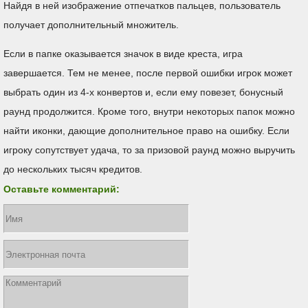
Найдя в ней изображение отпечатков пальцев, пользователь
получает дополнительный множитель.
Если в папке оказывается значок в виде креста, игра
завершается. Тем не менее, после первой ошибки игрок может
выбрать один из 4-х конвертов и, если ему повезет, бонусный
раунд продолжится. Кроме того, внутри некоторых папок можно
найти иконки, дающие дополнительное право на ошибку. Если
игроку сопутствует удача, то за призовой раунд можно выручить
до нескольких тысяч кредитов.
Оставьте комментарий: