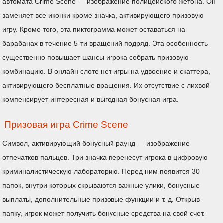
автомата Crime Scene — изображение полицейского жетона. Он
заменяет все иконки кроме значка, активирующего призовую
игру. Кроме того, эта пиктограмма может оставаться на
барабанах в течение 5-ти вращений подряд. Эта особенность
существенно повышает шансы игрока собрать призовую
комбинацию. В онлайн слоте нет игры на удвоение и скаттера,
активирующего бесплатные вращения. Их отсутствие с лихвой
компенсирует интересная и выгодная бонусная игра.
Призовая игра Crime Scene
Символ, активирующий бонусный раунд — изображение
отпечатков пальцев. Три значка перенесут игрока в цифровую
криминалистическую лабораторию. Перед ним появится 30
папок, внутри которых скрываются важные улики, бонусные
выплаты, дополнительные призовые функции и т. д. Открыв
папку, игрок может получить бонусные средства на свой счет.