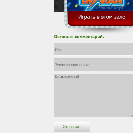
Оставьте комментарий: