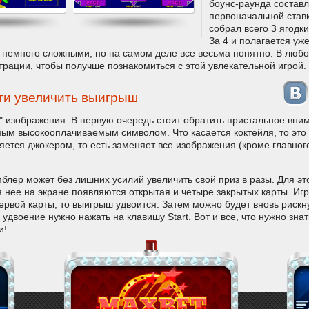
боунс-раунда составл
первоначальной ставк
собрал всего 3 ягодк
За 4 и полагается уже
 немного сложными, но на самом деле все весьма понятно. В любо
трации, чтобы получше познакомиться с этой увлекательной игрой.
ти увеличить выигрыш
е" изображения. В первую очередь стоит обратить пристальное вни
амым высокооплачиваемым символом. Что касается коктейля, то это
яется джокером, то есть заменяет все изображения (кроме главног
лер может без лишних усилий увеличить свой приз в разы. Для это
я нее на экране появляются открытая и четыре закрытых карты. Иг
первой карты, то выигрыш удвоится. Затем можно будет вновь риск
 удвоение нужно нажать на клавишу Start. Вот и все, что нужно зна
и!