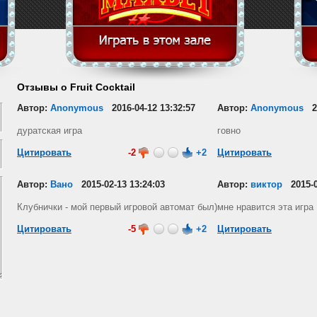
Отзывы о Fruit Cocktail
Автор:
Anonymous
2016-04-12 13:32:57
Автор:
Anonymous
20
дуратская игра
говно
Цитировать
-2
+2
Цитировать
Автор:
Вано
2015-02-13 13:24:03
Автор:
виктор
2015-01
Клубнички - мой первый игровой автомат был)
мне нравится эта игра
Цитировать
-5
+2
Цитировать