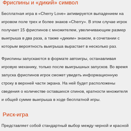
Фриспины и «дикий» символ
Бесплатная игра в «Cherry Love» активируется выпадением на
игровом поле трех и более знаков «Cherry». В этом случае игрок
получает 15 фриспинов с множителем, увеличивающим размер
выигрыша в два раза, а также «диким» знаком, в сочетании с
которым вероятность выигрыша вырастает в несколько раз.
Фриспины запускаются в формате автоигры, останавливая
игровую механику, только после выигрышных запусков. Во время
запуска фриспинов игрок сможет увидеть информационную
строку в верхней части экрана. На ней будет расположены
сведения о количестве оставшихся спинов, кратности множителя
и общей сумме выигрыша в ходе бесплатной игры.
Риск-игра
Представляет собой стандартный выбор между черной и красной