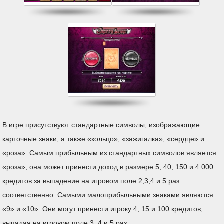
В игре присутствуют стандартные символы, изображающие
карточные знаки, а также «кольцо», «зажигалка», «сердце» и
«роза». Самым прибыльным из стандартных символов является
«роза», она может принести доход в размере 5, 40, 150 и 4 000
кредитов за выпадение на игровом поле 2,3,4 и 5 раз
соответственно. Самыми малоприбыльными знаками являются
«9» и «10». Они могут принести игроку 4, 15 и 100 кредитов,
выпадая на игровом поле 3, 4 и 5 раз.