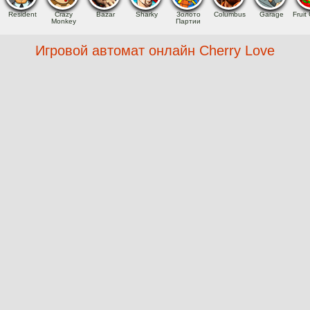
Resident
Crazy
Bazar
Sharky
Золото
Columbus
Garage
Fruit 
Monkey
Партии
Игровой автомат онлайн Cherry Love