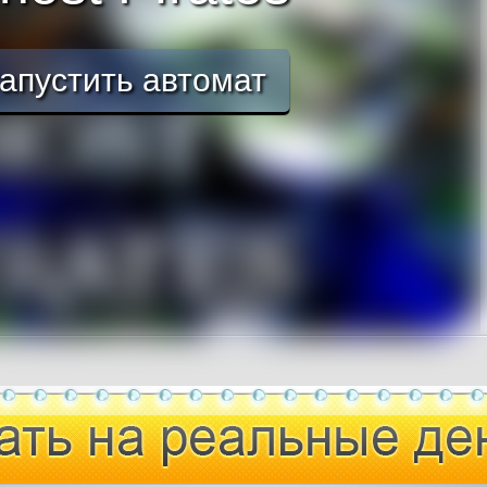
апустить автомат