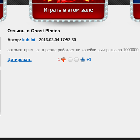
Отзывы о Ghost PIrates
Автор:
kubilai
2016-02-04 17:52:30
автомат прям как в реале работает ни копейки выигрыша за 1000000
Цитировать
-1
+1