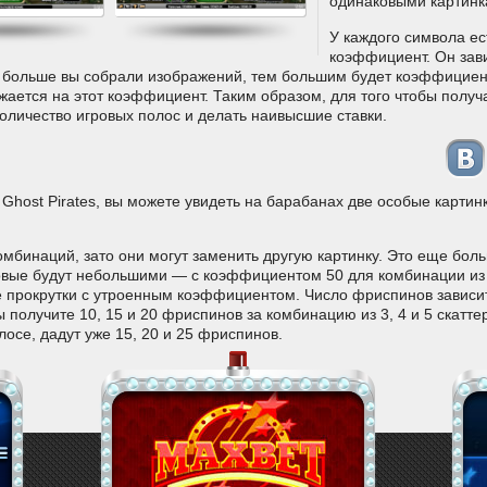
одинаковыми картинк
У каждого символа е
коэффициент. Он зави
 больше вы собрали изображений, тем большим будет коэффициент
жается на этот коэффициент. Таким образом, для того чтобы полу
оличество игровых полос и делать наивысшие ставки.
 Ghost Pirates, вы можете увидеть на барабанах две особые картин
омбинаций, зато они могут заменить другую картинку. Это еще бо
овые будут небольшими — с коэффициентом 50 для комбинации из п
 прокрутки с утроенным коэффициентом. Число фриспинов зависит 
вы получите 10, 15 и 20 фриспинов за комбинацию из 3, 4 и 5 скатте
лосе, дадут уже 15, 20 и 25 фриспинов.