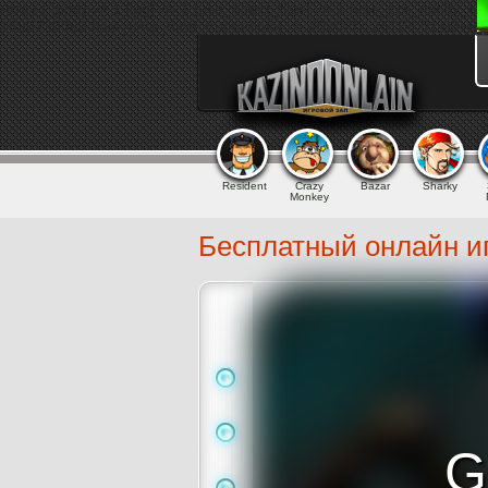
Array ( [png] => 1 [jpg] => 1 [use_direct_files] => 1 [use_ccs_minify_
1595736063 [last_time_mod_humanible] => 2020-07-26T04:01:03+00:
Resident
Crazy
Bazar
Sharky
Monkey
Бесплатный онлайн иг
G