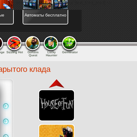
_kill] => assets/templates/main/jquery/ [last_time_mod] =>
ые
Автоматы бесплатно
 Age
Sizzling Hot
Gonzos
Lucky
Germinator
Quest
Haunter
арытого клада