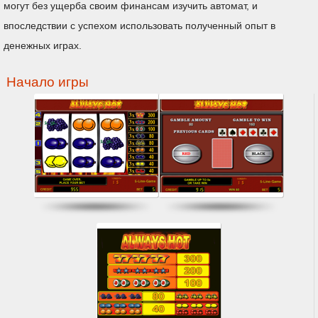
могут без ущерба своим финансам изучить автомат, и
впоследствии с успехом использовать полученный опыт в
денежных играх.
Начало игры