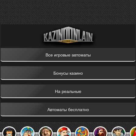
Array ( [png] => 1 [jpg] => 1 [use_direct_files] => 1
[use_ccs_minify_and_cache_kill] => assets/templates/main/css/
[use_js_minify_and_cache_kill] => assets/templates/main/jquery/
[last_time_mod] => 1595736063 [last_time_mod_humanible] => 2020-
07-26T04:01:03+00:00 )
Все игровые автоматы
Бонусы казино
На реальные
Автоматы бесплатно