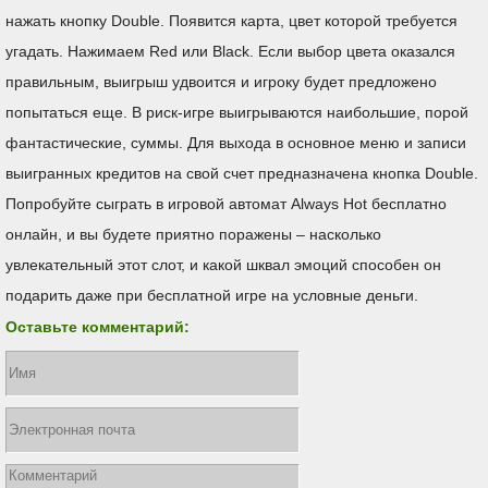
нажать кнопку Double. Появится карта, цвет которой требуется
угадать. Нажимаем Red или Black. Если выбор цвета оказался
правильным, выигрыш удвоится и игроку будет предложено
попытаться еще. В риск-игре выигрываются наибольшие, порой
фантастические, суммы. Для выхода в основное меню и записи
выигранных кредитов на свой счет предназначена кнопка Double.
Попробуйте сыграть в игровой автомат Always Hot бесплатно
онлайн, и вы будете приятно поражены – насколько
увлекательный этот слот, и какой шквал эмоций способен он
подарить даже при бесплатной игре на условные деньги.
Оставьте комментарий: