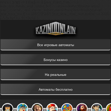
Array ( [png] => 1 [jpg] => 1 [use_direct_files] => 1
[use_ccs_minify_and_cache_kill] => assets/templates/main/css/
[use_js_minify_and_cache_kill] => assets/templates/main/jquery/
[last_time_mod] => 1595736063 [last_time_mod_humanible] => 2020-
07-26T04:01:03+00:00 )
Все игровые автоматы
Бонусы казино
На реальные
Автоматы бесплатно