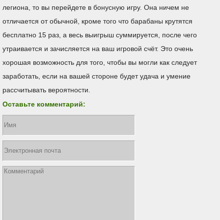
легиона, то вы перейдете в бонусную игру. Она ничем не
отличается от обычной, кроме того что барабаны крутятся
бесплатно 15 раз, а весь выигрыш суммируется, после чего
утраивается и зачисляется на ваш игровой счёт. Это очень
хорошая возможность для того, чтобы вы могли как следует
заработать, если на вашей стороне будет удача и умение
рассчитывать вероятности.
Оставьте комментарий: