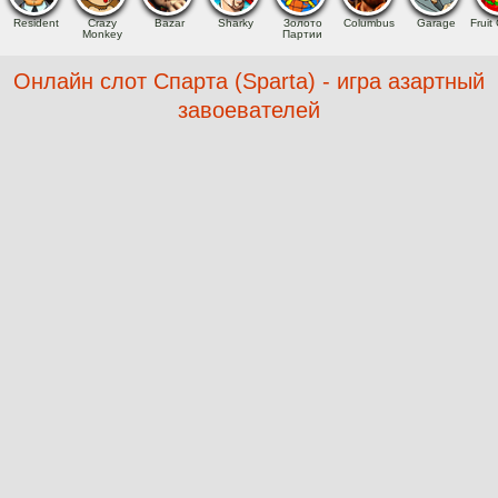
Resident
Crazy
Bazar
Sharky
Золото
Columbus
Garage
Fruit 
Monkey
Партии
Онлайн слот Спарта (Sparta) - игра азартный
завоевателей