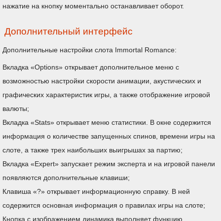
нажатие на кнопку моментально останавливает оборот.
Дополнительный интерфейс
Дополнительные настройки слота Immortal Romance:
Вкладка «Options» открывает дополнительное меню с
возможностью настройки скорости анимации, акустических и
графических характеристик игры, а также отображение игровой
валюты;
Вкладка «Stats» открывает меню статистики. В окне содержится
информация о количестве запущенных спинов, времени игры на
слоте, а также трех наибольших выигрышах за партию;
Вкладка «Expert» запускает режим эксперта и на игровой панели
появляются дополнительные клавиши;
Клавиша «?» открывает информационную справку. В ней
содержится основная информация о правилах игры на слоте;
Кнопка с изображением динамика выполняет функцию