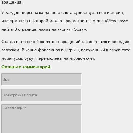
вращения.
У каждого персонажа данного слота существует своя история,
информацию о которой можно просмотреть в меню «View pays»
на 2 и 3 странице, нажав на кнопку «Story».
Ставка в течение бесплатных вращений такая же, как и перед их
запуском. В конце фриспинов выигрыш, полученный в результате
их запуска, будут перечислены на игровой счет.
Оставьте комментарий: