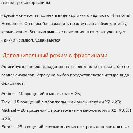
активируются фриспины.
«Дикий» символ выполнен в виде картинки с надписью «Immortal
Romance». Он способен заменить практически любую картинку,
кроме scatter. Все выигрышные сочетания, в которых участвует
«дикий» символ, удваиваются.
Дополнительный режим с фриспинами
Активируется после выпадения на игровом поле от трех и более
scatter символов. Игроку на выбор предоставляется четыре вида
фриспинов:
Amber – 10 вращений с множителем X5;
Troy – 15 вращений с произвольными множителями X2 и X3;
Michael – 20 вращений с произвольными множителями X2, X3, X4
и X5;
Sarah – 25 вращений с возможностью выиграть дополнительные