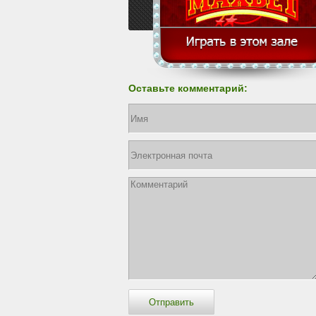
Оставьте комментарий: