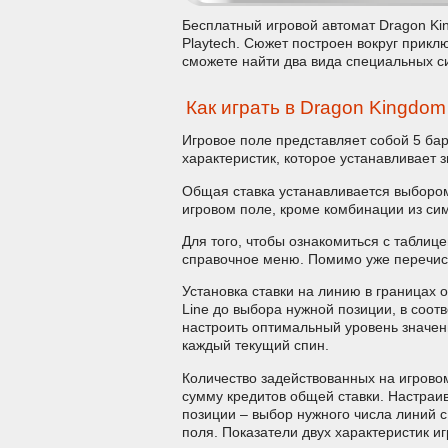
Бесплатный игровой автомат Dragon Ki
Playtech. Сюжет построен вокруг прикл
сможете найти два вида специальных си
Как играть в Dragon Kingdom
Игровое поле представляет собой 5 ба
характеристик, которое устанавливает 
Общая ставка устанавливается выбором
игровом поле, кроме комбинации из си
Для того, чтобы ознакомиться с таблице
справочное меню. Помимо уже перечисл
Установка ставки на линию в границах о
Line до выбора нужной позиции, в соот
настроить оптимальный уровень значен
каждый текущий спин.
Количество задействованных на игрово
сумму кредитов общей ставки. Настраив
позиции – выбор нужного числа линий 
поля. Показатели двух характеристик и