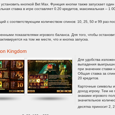
установить кнопкой Bet Max. Функция кнопки также запускает один
ьная ставка в игре составляет 0.20 кредитов, максимальная – 1 00
ий с соответствующим количеством спинов: 10, 25, 50 и 99 раз п
роенными показателями игрового баланса. Для того, чтобы останов
активируется на том же месте, что и кнопка запуска.
gon Kingdom
Для удобства изложе
выпадения выигрышны
при значении ставки 
Общая ставка за спин,
20 кредитов.
Карточные символы и
доход игроку. Тем не
знаками игрового поля
значительное количес
десятка приносит 2, 2