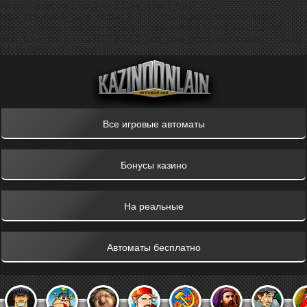
Array ( [png] => 1 [jpg] => 1 [use_direct_files] => 1
[use_ccs_minify_and_cache_kill] => assets/templates/main/css/
[use_js_minify_and_cache_kill] => assets/templates/main/jquery/
[last_time_mod] => 1595736063 [last_time_mod_humanible] => 2020-
07-26T04:01:03+00:00 )
Все игровые автоматы
Бонусы казино
На реальные
Автоматы бесплатно