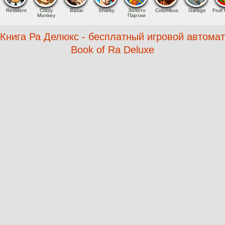
Resident
Crazy
Bazar
Sharky
Золото
Columbus
Garage
Fruit 
Monkey
Партии
Книга Ра Делюкс - бесплатный игровой автомат
Book of Ra Deluxe