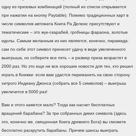
одну из призовых комбинаций (полный их список открывается
при нажатии на кнопку Paytable). Помимо традиционных карт в
числе символов автомата Книга Ра Делюкс присутствуют и
тематические – это жук-скарабей, гробницы фараона, золотые
идолы. Самым желанным из них является, конечно, пирамида:
сам по себе этот символ принесет удачу в виде увеличенного
выигрыша, но соберите все пять – и размер приза возрастет в
2000 раз. Но это еще не все хорошие новости для тех, кто решил
играть в Книжки: если вам удастся переманить на свою сторону
хитрого Индиану Джонса (собрать все 5 символов) – выигрыш
увеличится в 5000 раз!
Вам и этого кажется мало? Тогда как насчет бесплатных
вращений барабана? За три собранных диких символа (здесь
это, конечно же, священная Книга древнего Бога) вы сможете
бесплатно раскрутить барабаны. Причем шансы выиграть