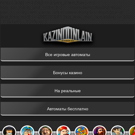
Array ( [png] => 1 [jpg] => 1 [use_direct_files] => 1
[use_ccs_minify_and_cache_kill] => assets/templates/main/css/
[use_js_minify_and_cache_kill] => assets/templates/main/jquery/
[last_time_mod] => 1595736063 [last_time_mod_humanible] => 2020-
07-26T04:01:03+00:00 )
Все игровые автоматы
Бонусы казино
На реальные
Автоматы бесплатно