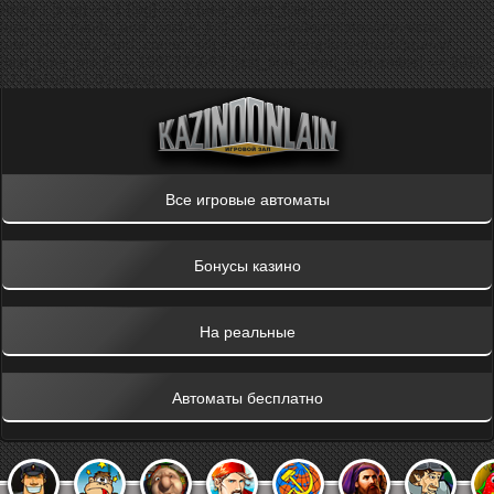
Array ( [png] => 1 [jpg] => 1 [use_direct_files] => 1
[use_ccs_minify_and_cache_kill] => assets/templates/main/css/
[use_js_minify_and_cache_kill] => assets/templates/main/jquery/
[last_time_mod] => 1595736063 [last_time_mod_humanible] => 2020-
07-26T04:01:03+00:00 )
Все игровые автоматы
Бонусы казино
На реальные
Автоматы бесплатно