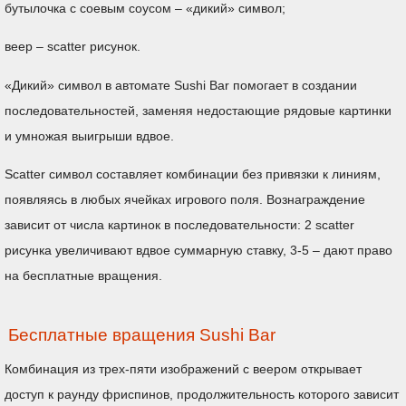
бутылочка с соевым соусом – «дикий» символ;
веер – scatter рисунок.
«Дикий» символ в автомате Sushi Bar помогает в создании
последовательностей, заменяя недостающие рядовые картинки
и умножая выигрыши вдвое.
Scatter символ составляет комбинации без привязки к линиям,
появляясь в любых ячейках игрового поля. Вознаграждение
зависит от числа картинок в последовательности: 2 scatter
рисунка увеличивают вдвое суммарную ставку, 3-5 – дают право
на бесплатные вращения.
Бесплатные вращения Sushi Bar
Комбинация из трех-пяти изображений с веером открывает
доступ к раунду фриспинов, продолжительность которого зависит