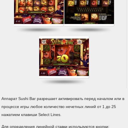
Аппарат Sushi Bar разрешает активировать перед началом или в
процессе игры любое количество нечетных линий от 1 до 25
нажатием клавиши Select Lines.
Для определения линейной ставки используются кнопки: