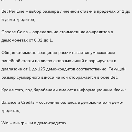
Bet Per Line – выбор размера линейной ставки в пределах от 1 до
5 демо-кредитов;
Choose Coins – определение стоимости демо-кредитов в
демомонетах от 0.02 до 1.
Общая стоимость вращения рассчитывается умножением
линейной ставки на число активных линий и варьируется в
диапазоне от 1 до 125 демо-кредитов соответственно. Текущий
размер суммарного взноса на кон отображается в окне Bet.
Кроме того, под барабанами имеются информационные блоки:
Balance и Credits – состояние баланса в демомонетах и демо-
кредитах;
Win – выигрыши в демо-кредитах.