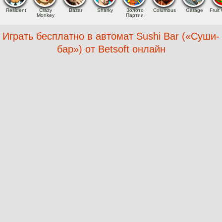
Resident
Crazy
Bazar
Sharky
Золото
Columbus
Garage
Fruit 
Monkey
Партии
Играть бесплатно в автомат Sushi Bar («Суши-
бар») от Betsoft онлайн