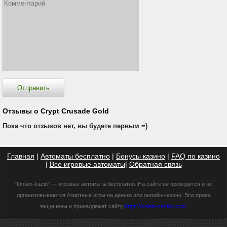
Отзывы о Crypt Crusade Gold
Пока что отзывов нет, вы будете первым =)
Главная
|
Автоматы бесплатно
|
Бонусы казино
|
FAQ по казино
|
Все игровые автоматы
|
Обратная связь
"Onlain-kazin" — игровые автоматы бесплатно. На сайте не проводятся и не
организовываются Азартные игры на деньги или онлайн-казино. Все права
защищены и принадлежат сайту
https://onlain-casino.com
.