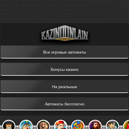
Array ( [png] => 1 [jpg] => 1 [use_direct_files] => 1
[use_ccs_minify_and_cache_kill] => assets/templates/main/css/
[use_js_minify_and_cache_kill] => assets/templates/main/jquery/
[last_time_mod] => 1595736063 [last_time_mod_humanible] => 2020-
07-26T04:01:03+00:00 )
Все игровые автоматы
Бонусы казино
На реальные
Автоматы бесплатно