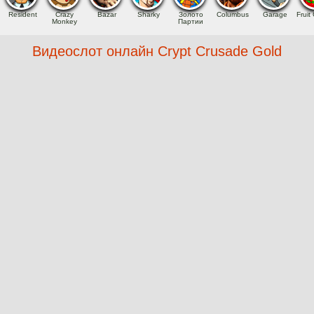
Resident
Crazy
Bazar
Sharky
Золото
Columbus
Garage
Fruit 
Monkey
Партии
Видеослот онлайн Crypt Crusade Gold