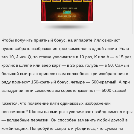
Чтобы получить приятный бонус, на аппарате Иллюзионист
нужно собрать изображения трех символов в одной линии. Если
это 10, J или Q, то ставка увеличится в 10 раз, K или A — в 15 раз,
кролик в шляпе или веер карт — в 25 раз, голубь — в 50. Самый
большой выигрыш принесет сам волшебник: три изображения в
ряду принесут 150-кратный бонус, четыре — 500-кратный. А при
выпадении пяти символов вы сорвете джек-пот — 5000 ставок!
Кажется, что появление пяти одинаковых изображений
невозможно? Шансы на выигрыш увеличивает вайлд-символ игры
— волшебные перчатки! Он способен заменить любой другой в
комбинациях. Попробуйте сыграть и убедитесь, что сумма на