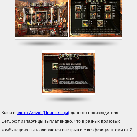
Как и в
слоте Arrival (Пришельцы)
данного производителя
БетСофт из таблицы выплат видно, что в разных призовых
комбинациях выплачиваются выигрыши с коэффициентами от 2