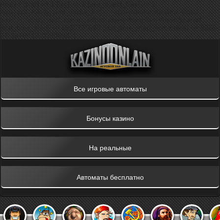
Array ( [png] => 1 [jpg] => 1 [use_direct_files] => 1
[use_ccs_minify_and_cache_kill] => assets/templates/main/css/
[use_js_minify_and_cache_kill] => assets/templates/main/jquery/
[last_time_mod] => 1595736063 [last_time_mod_humanible] => 2020-
07-26T04:01:03+00:00 )
Все игровые автоматы
Бонусы казино
На реальные
Автоматы бесплатно