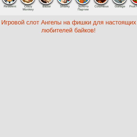
Resident
Crazy
Bazar
Sharky
Золото
Columbus
Garage
Fruit 
Monkey
Партии
Игровой слот Ангелы на фишки для настоящих
любителей байков!