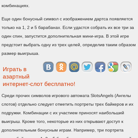
комбинациях.
Еще один бонусный символ с изображением дартса появляется
только на 1, 2 и 5 барабанах. Если удастся собрать их все три за
один спин, запустится дополнительная мини-игра. В этой игре
предстоит выбрать одну из трех целей, определив таким образом
размер выигрыша.
Играть в
азартный
интернет-слот бесплатно!
Среди прочих символов игрового автомата SlotsAngels (Ангелы
слотов) отдельно следует отметить портреты трех байкеров и их
подружки. Комбинации с их участием приносят наибольший
выигрыш. Кроме того, некоторые из них открывают доступ к
дополнительным бонусным играм. Например, три портрета