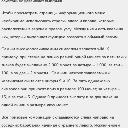
сочетаниях удваивают выигрыш.
Чтобы просмотреть страницы информационного меню
необходимо использовать стрелки влево и вправо, которые
расположены в верхнем правом углу. Между ними есть клавиша
«х», который выполняет функцию возврата в обычный режим.
Самым высокооплачиваемым символом является wild. К
примеру, при ставке на линию равной одной монете за пять таких
знаков будет выплачено 2 000 монет, за четыре – 1 000, за три –
100, а за два – 2 монеты. Самыми низкооплачиваемыми
картинками считаются цифры 9 и 10. За пять одинаковых
символов они приносят приз в размере 100 монет, за четыре –
15, а за три – 5. Однако 9 принесет выплату и за два знака на
одной линии в размере двух монет.
Все призовые комбинации складываются слева направо на
соседних барабанах начиная с крайнего левого. Исключением