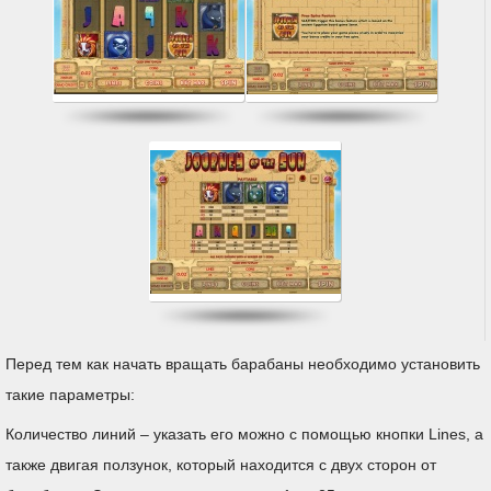
Перед тем как начать вращать барабаны необходимо установить
такие параметры:
Количество линий – указать его можно с помощью кнопки Lines, а
также двигая ползунок, который находится с двух сторон от