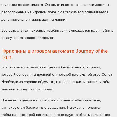
является scatter символ. Он оплачивается вне зависимости от
расположения на игровом поле. Scatter символ оплачивается
дополнительно к выигрышу на линии.
Все выплаты за призовые комбинации умножаются на линейную
ставку, кроме scatter символов.
Фриспины в игровом автомате Journey of the
Sun
Scatter символы запускают режим бесплатных вращений,
который основан на древней египетской настольной игре Сенет.
Необходимо хорошо обдумать, как расположить фишки, чтобы
увеличить бонус в фриспинах.
После выпадения на поле трех и более scatter символов,
активируются бесплатные вращения. На экране появится
табличка, в которой написано, что следует выбрать количество