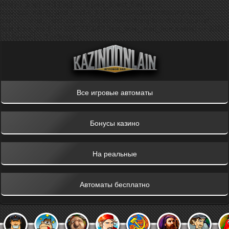
Array ( [png] => 1 [jpg] => 1 [use_direct_files] => 1
[use_ccs_minify_and_cache_kill] => assets/templates/main/css/
[use_js_minify_and_cache_kill] => assets/templates/main/jquery/
[last_time_mod] => 1595736063 [last_time_mod_humanible] => 2020-
07-26T04:01:03+00:00 )
Все игровые автоматы
Бонусы казино
На реальные
Автоматы бесплатно