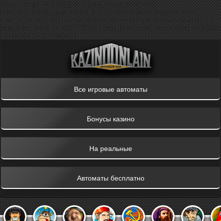
Array ( [png] => 1 [jpg] => 1 [use_direct_files] => 1
[use_ccs_minify_and_cache_kill] => assets/templates/main/css/
[use_js_minify_and_cache_kill] => assets/templates/main/jquery/
[last_time_mod] => 1595736063 [last_time_mod_humanible] => 2020-
07-26T04:01:03+00:00 )
Все игровые автоматы
Бонусы казино
На реальные
Автоматы бесплатно