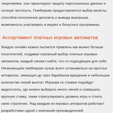
лицензиями, они гарантируют защиту персональных данных и
полную честность. Гемблерам предоставляется выбор валюты,
способов пополнения депозита и вывода выигрыша,
возможность участвовать в акциях и бонусных программах.
Ассортимент платных игровых автоматов
Каждое онлайн казино пытается привлечь как можно больше
посетителей, создавая огромный выбор платных игровых
автоматов, каждый сможет найти, что-то подходящее для себя.
Начинающим гемблерам лучше всего остановиться на простых
аппаратах, имеющих до трех барабанов вращения и небольшое
количество линий выплат. Игрокам со стажем подойдут
видеослоты, где можно выбирать много линий и совершать
крупную ставку, также отрегулировать уровень игры и стоить
свою стратегию. Над каждым из игровых аппаратов работают
разработчики одной с компаний-производителей: