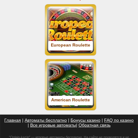
European Roulette
American Roulette
Главная
|
Автоматы бесплатно
|
Бонусы казино
|
FAQ по казино
|
Все игровые автоматы
|
Обратная связь
"Onlain-kazin" — игровые автоматы бесплатно. На сайте не проводятся и не