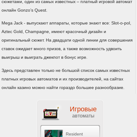
сюжетами, один из самых известных – платный игровой автомат
онлайн Gonzo’s Quest.
Mega Jack - выпускают аппараты, которые знают все: Slot-o-pol,
Aztec Gold, Champagne, имеют красочный дизайн и
оригинальный сюжет. На двадцати одной линии для совершения
ставок ожидает много призов, а также возможность удвоить
выигрыш и выиграть джекпот в бонус игре.
Здесь представлен только не большой список самых известных
платных игровых автоматов и их производителей, на сайтах
онлайн казино можно найти гораздо большее разнообразие.
Игровые
автоматы
Resident