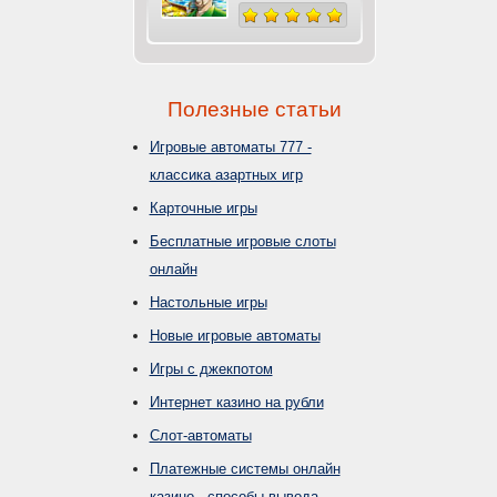
Полезные статьи
Игровые автоматы 777 -
классика азартных игр
Карточные игры
Бесплатные игровые слоты
онлайн
Настольные игры
Новые игровые автоматы
Игры с джекпотом
Интернет казино на рубли
Слот-автоматы
Платежные системы онлайн
казино - способы вывода