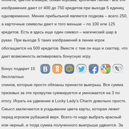
изображения дают от 400 до 750 кредитов при выходе 5 единиц
одновременно. Менее прибыльной является подкова – всего 250,
а карточные символы дают и того меньше – по 100 или 125
кредитов. Есть в здесь еще один символ – магический шар в
руках. При выходе 5 таких изображений в линии игрок
обогащается на 500 кредитов. Вместе с тем он еще и скаттер, что
дает возможность активировать бонусную игру.
Бонус подарит 15
бесплатных
спинов, которые просто обязаны принести выигрыш. Вся сумма
призовых за эти прокрутки суммируется и умножается на 3 по
итогу. Играть на удвоение в Lucky Lady’s Charm довольно просто.
Смысл заключается в угадывании цвета карты, которая лежит
перед игроком рубашкой верх. Всего-то надо выбрать красный
или черный, и тогда сумма полученного выигрыша удвоится. За