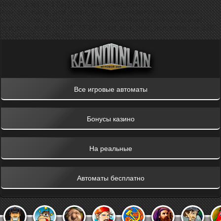
Array ( [png] => 1 [jpg] => 1 [use_direct_files] => 1
[use_ccs_minify_and_cache_kill] => assets/templates/main/css/
[use_js_minify_and_cache_kill] => assets/templates/main/jquery/
[last_time_mod] => 1595736063 [last_time_mod_humanible] => 2020-
07-26T04:01:03+00:00 )
Все игровые автоматы
Бонусы казино
На реальные
Автоматы бесплатно