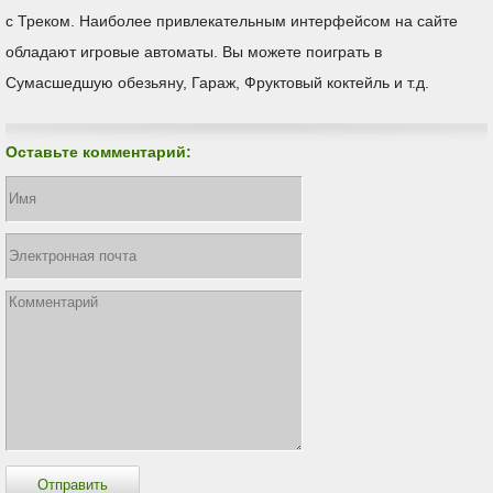
с Треком. Наиболее привлекательным интерфейсом на сайте
обладают игровые автоматы. Вы можете поиграть в
Сумасшедшую обезьяну, Гараж, Фруктовый коктейль и т.д.
Оставьте комментарий: