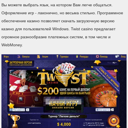
Вы можете выбрать язык, на котором Вам легче общаться.
Оформление игр - лаконично, но весьма стильно. Программное
обеспечение казино позволяет скачать загрузочную версию
казино для пользователей Windows. Twist casino предлагает
огромное разнообразие платежных систем, в том числе и
WebMoney.