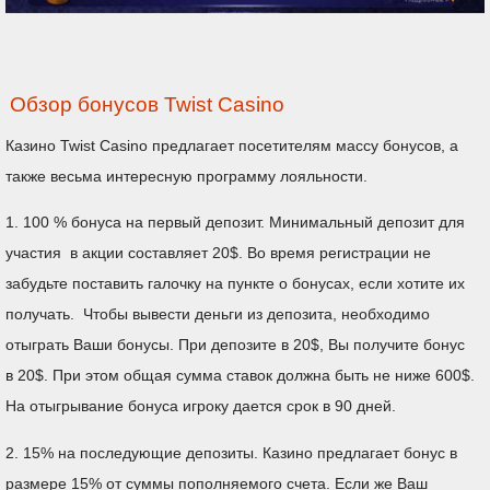
Обзор бонусов Twist Casino
Казино Twist Casino предлагает посетителям массу бонусов, а
также весьма интересную программу лояльности.
1. 100 % бонуса на первый депозит. Минимальный депозит для
участия в акции составляет 20$. Во время регистрации не
забудьте поставить галочку на пункте о бонусах, если хотите их
получать. Чтобы вывести деньги из депозита, необходимо
отыграть Ваши бонусы. При депозите в 20$, Вы получите бонус
в 20$. При этом общая сумма ставок должна быть не ниже 600$.
На отыгрывание бонуса игроку дается срок в 90 дней.
2. 15% на последующие депозиты. Казино предлагает бонус в
размере 15% от суммы пополняемого счета. Если же Ваш