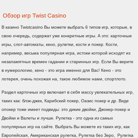
Обзор игр Twist Casino
В казино Twistcasino Вы можете выбрать 6 типов игр, которые, в
свою очередь, содержат уже конкретные игры. А это: карточные
игры, слот-автоматы, кено, рулетки, кости и покер. Кости,
например, весьма популярная игра, истоки которой исходят из
незапамятных времен гадании и старинных игр. Если Вы верите
в нумерологию, кено - это игра именно для Вас! Кено - это
лотерея, очень похожая на, такое любимое нами, спортлото.
Раздел карточных игр включает в себя массу увлекательных игр,
таких как: блэк-джек, Карибский покер, Оазис покер и др. Виде
опокер тоже имеет подвиды: это дикие двойки, Джокер-покер и
Двойки и Валеты и лучше. Рулетка - это одна из самых
популярных игр на сайте. Выбрать Вы можете из таких игр, как
Европейская, Американская рулетка, Рулетка без Зеро, Рулетка