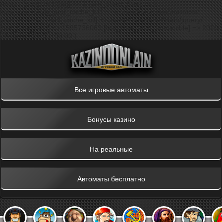
Array ( [png] => 1 [jpg] => 1 [use_direct_files] => 1
[use_ccs_minify_and_cache_kill] => assets/templates/main/css/
[use_js_minify_and_cache_kill] => assets/templates/main/jquery/
[last_time_mod] => 1595736063 [last_time_mod_humanible] => 2020-
07-26T04:01:03+00:00 )
Все игровые автоматы
Бонусы казино
На реальные
Автоматы бесплатно