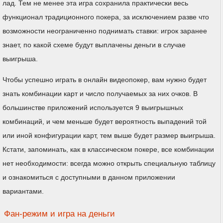
лад. Тем не менее эта игра сохранила практически весь
функционал традиционного покера, за исключением разве что
возможности неограниченно поднимать ставки: игрок заранее
знает, по какой схеме будут выплачены деньги в случае
выигрыша.
Чтобы успешно играть в онлайн видеопокер, вам нужно будет
знать комбинации карт и число получаемых за них очков. В
большинстве приложений используется 9 выигрышных
комбинаций, и чем меньше будет вероятность выпадений той
или иной конфигурации карт, тем выше будет размер выигрыша.
Кстати, запоминать, как в классическом покере, все комбинации
нет необходимости: всегда можно открыть специальную таблицу
и ознакомиться с доступными в данном приложении
вариантами.
Фан-режим и игра на деньги