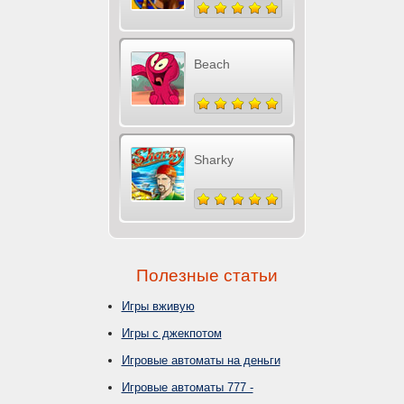
Beach
Sharky
Полезные статьи
Игры вживую
Игры с джекпотом
Игровые автоматы на деньги
Игровые автоматы 777 -