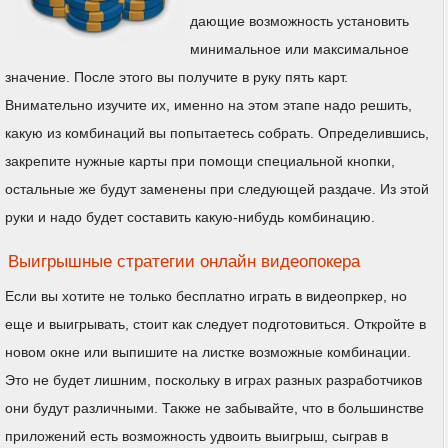
дающие возможность установить
минимальное или максимальное
значение. После этого вы получите в руку пять карт.
Внимательно изучите их, именно на этом этапе надо решить,
какую из комбинаций вы попытаетесь собрать. Определившись,
закрепите нужные карты при помощи специальной кнопки,
остальные же будут заменены при следующей раздаче. Из этой
руки и надо будет составить какую-нибудь комбинацию.
Выигрышные стратегии онлайн видеопокера
Если вы хотите не только бесплатно играть в видеопркер, но
еще и выигрывать, стоит как следует подготовиться. Откройте в
новом окне или выпишите на листке возможные комбинации.
Это не будет лишним, поскольку в играх разных разработчиков
они будут различными. Также не забывайте, что в большинстве
приложений есть возможность удвоить выигрыш, сыграв в