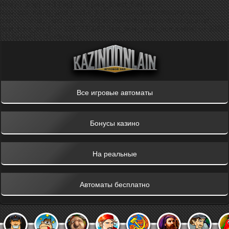
Array ( [png] => 1 [jpg] => 1 [use_direct_files] => 1
[use_ccs_minify_and_cache_kill] => assets/templates/main/css/
[use_js_minify_and_cache_kill] => assets/templates/main/jquery/
[last_time_mod] => 1595736063 [last_time_mod_humanible] => 2020-
07-26T04:01:03+00:00 )
Все игровые автоматы
Бонусы казино
На реальные
Автоматы бесплатно