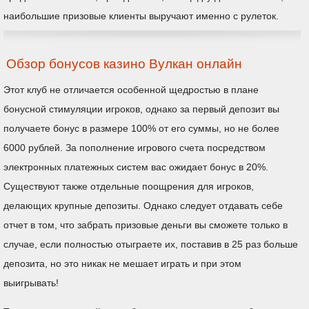
наибольшие призовые клиенты выручают именно с рулеток.
Обзор бонусов казино Вулкан онлайн
Этот клуб не отличается особенной щедростью в плане
бонусной стимуляции игроков, однако за первый депозит вы
получаете бонус в размере 100% от его суммы, но не более
6000 рублей. За пополнение игрового счета посредством
электронных платежных систем вас ожидает бонус в 20%.
Существуют также отдельные поощрения для игроков,
делающих крупные депозиты. Однако следует отдавать себе
отчет в том, что забрать призовые деньги вы сможете только в
случае, если полностью отыграете их, поставив в 25 раз больше
депозита, но это никак не мешает играть и при этом
выигрывать!