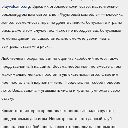
playvolcano.org
. Здесь их огромное количество, настоятельно
рекомендуем вам сыграть во «Фруктовый коктейль» — классика
жанра: возможность игры на девяти линиях, бонусная и игра на
риск, даже в том случае, если слот не порадует вас бонусными
комбинациями, вы самостоятельно сможете увеличивать
выигрыш, ставя «на риск».
Любителям покера нельзя не оценить карибский покер, также
представленный на сайте. Весьма необычная, но вместе с тем
максимально легкая, простая и увлекательная игра. Отметим
иее настольный вариант – кено. Представляет собой подобие
лото. Ваша задача – угадывать числа и кратно умножать свою
ставку.
Кроме того, интерес представляет несколько видов рулеток,
предлагаемых для игры. Несмотря на то, что данный клуб
представляет собой, прежде всего, площадку для автоматов,