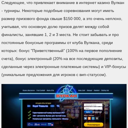
Следующее, что привлекает внимание в интернет казино Вулкан
- турниры. Некоторые подобные соревнования могут иметь
размер призового фонда свыше $150 000, а это очень неплохо,
учитывая, что основную долю призов делят между собой
финалисты, занявшие 1, 2 и 3 места. Не стоит забывать и про
постоянные бонусные программы от клуба Вулкана, среди
которых: бонус "Приветственный" (100% на первое пополнение
счета), бонус электронный (20% на все последующие депозиты,
сделанные через электронные платежные системы) и VIP-бонусы
(уникальные предложения для игроков с вип-статусом).