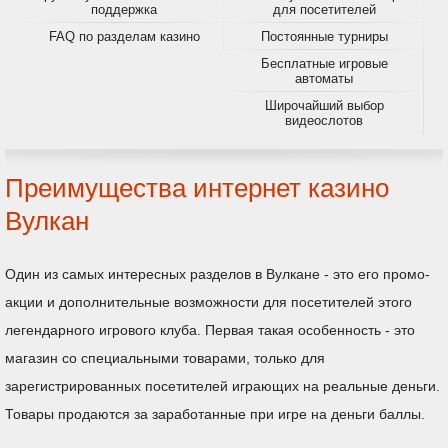
поддержка
для посетителей
FAQ по разделам казино
Постоянные турниры
Бесплатные игровые
автоматы
Широчайший выбор
видеослотов
Преимущества интернет казино
Вулкан
Один из самых интересных разделов в Вулкане - это его промо-
акции и дополнительные возможности для посетителей этого
легендарного игрового клуба.
Первая такая особенность - это
магазин со специальными товарами, только для
зарегистрированных посетителей играющих на реальные деньги.
Товары продаются за заработанные при игре на деньги баллы.