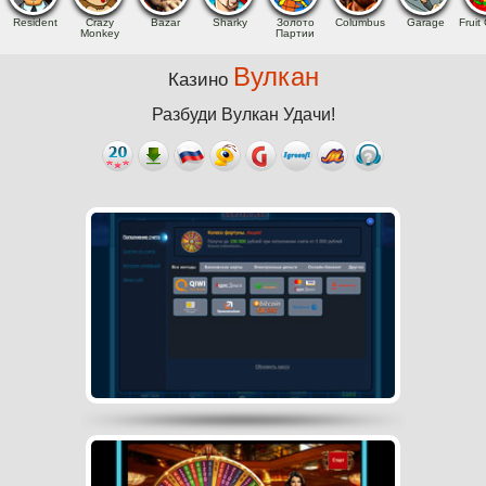
Resident
Crazy
Bazar
Sharky
Золото
Columbus
Garage
Fruit 
Monkey
Партии
Вулкан
Казино
Разбуди Вулкан Удачи!