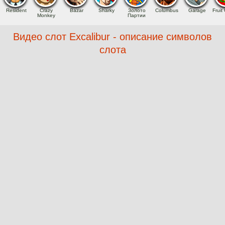
Resident
Crazy
Bazar
Sharky
Золото
Columbus
Garage
Fruit 
Monkey
Партии
Видео слот Excalibur - описание символов
слота