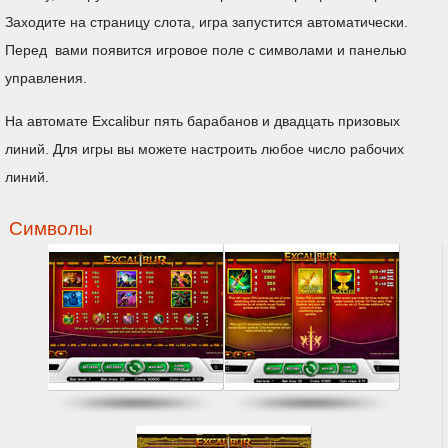
Заходите на страницу слота, игра запустится автоматически.
Перед вами появится игровое поле с символами и панелью
управления.
На автомате Excalibur пять барабанов и двадцать призовых
линий. Для игры вы можете настроить любое число рабочих
линий.
Символы