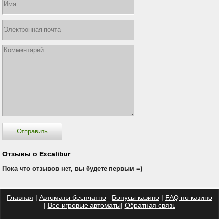
Отзывы о Excalibur
Пока что отзывов нет, вы будете первым =)
Главная
|
Автоматы бесплатно
|
Бонусы казино
|
FAQ по казино
|
Все игровые автоматы
|
Обратная связь