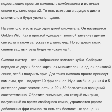
недостающие простые символы в комбинациях и включает
опцию мультиплеера x2. То есть выигрыш в раунде с диким
множителем будет увеличен вдвое.
На этом слоте есть еще один дикий множитель. Он называется
Golden Wild. Как и простой «дикарь», золотой заменяет другие
символы и также запускает мультиплеер. Но во время таких
спинов ваш выигрыш будет умножен на 4.
Символ скаттер – это изображение золотого кубка. Соберите
порядок из двух и более картинок-множителей на одной призовой
линии, чтобы получить приз. Два таких символа просто принесут
вам очки, три – подарят 10 фри спинов. Ну а комбинации из 4 и 5
скаттеров дают возможность на 20 и 30 бесплатных вращений
соответственно. Обратите внимание, что каждый выигрыш,
полученный во время свободного спина, утраивается (кроме
добавочных фри спинов, то есть тех бесплатных вращений,