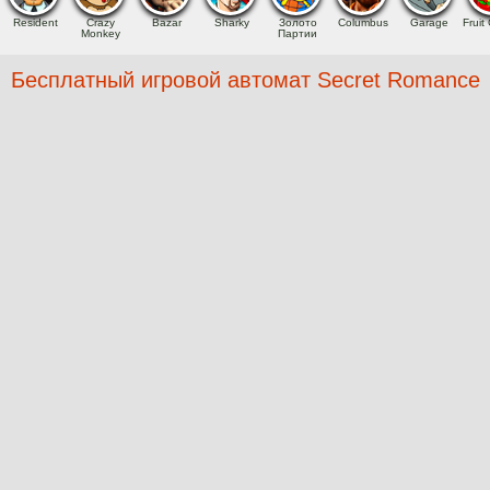
Resident
Crazy
Bazar
Sharky
Золото
Columbus
Garage
Fruit 
Monkey
Партии
Бесплатный игровой автомат Secret Romance