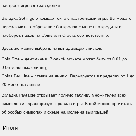
настроек игрового заведения.
Вкладка Settings открывает окно с настройками игры. Вы можете
переключить отображение банкролла с монет на кредиты и
наоборот, нажав на Coins или Credits соответственно.
Здесь же можно выбрать из выпадающих списков:
Coin Size – деноминия. В одной монете может быть от 0.01 до
0.05 условных единиц;
Coins Per Line – ставка на линию. Варьируется в пределах от 1 до
20 монет на линию.
Вкладка Paytable открывает полную таблицу множителей всех
символов и характеризует правила игры. В ней можно прочитать
об особых символах и схеме начисления выигрышей.
Итоги