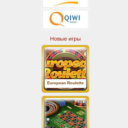
Новые игры
European Roulette