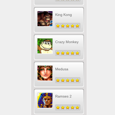
King Kong
Crazy Monkey
Medusa
Ramses 2