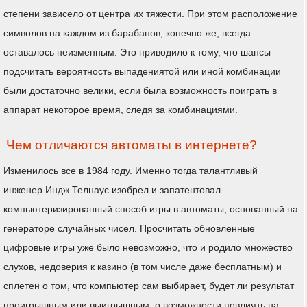
степени зависело от центра их тяжести. При этом расположение
символов на каждом из барабанов, конечно же, всегда
оставалось неизменным. Это приводило к тому, что шансы
подсчитать вероятность выпадениятой или иной комбинации
были достаточно велики, если была возможность поиграть в
аппарат некоторое время, следя за комбинациями.
Чем отличаются автоматы в интернете?
Изменилось все в 1984 году. Именно тогда талантливый
инженер Индж Телнаус изобрел и запатентовал
компьютеризированный способ игры в автоматы, основанный на
генераторе случайных чисел. Просчитать обновленные
цифровые игры уже было невозможно, что и родило множество
слухов, недоверия к казино (в том числе даже бесплатным) и
сплетен о том, что компьютер сам выбирает, будет ли результат
проигрышным или выигрышным, о возможности повлиять на