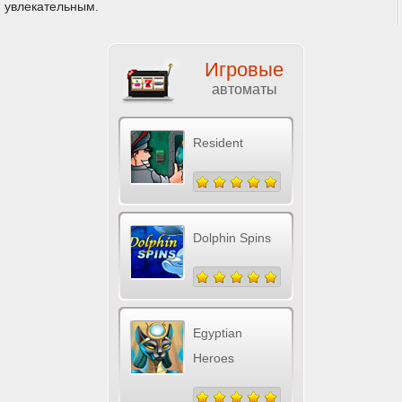
увлекательным.
Игровые
автоматы
Resident
Dolphin Spins
Egyptian
Heroes