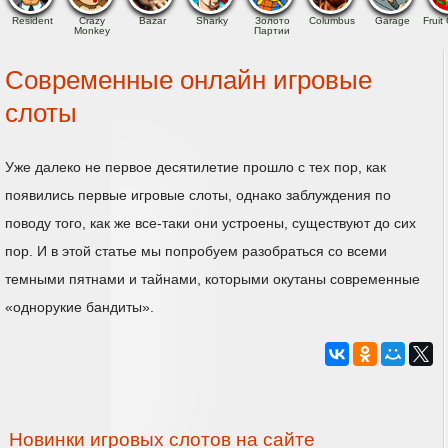
Resident
Crazy
Bazar
Sharky
Золото
Columbus
Garage
Fruit 
Monkey
Партии
Современные онлайн игровые
слоты
Уже далеко не первое десятилетие прошло с тех пор, как
появились первые игровые слоты, однако заблуждения по
поводу того, как же все-таки они устроены, существуют до сих
пор. И в этой статье мы попробуем разобраться со всеми
темными пятнами и тайнами, которыми окутаны современные
«однорукие бандиты».
Новинки игровых слотов на сайте