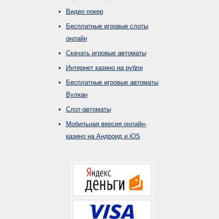
Видео покер
Бесплатные игровые слоты
онлайн
Скачать игровые автоматы
Интернет казино на рубли
Бесплатные игровые автоматы
Вулкан
Слот-автоматы
Мобильная версия онлайн-
казино на Андроид и iOS