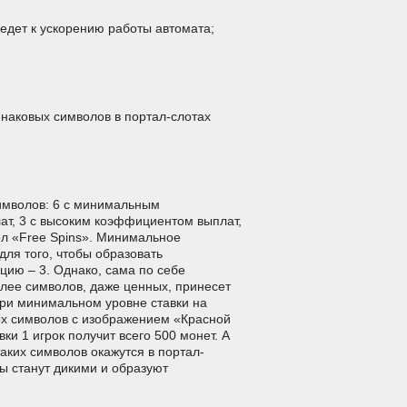
ведет к ускорению работы автомата;
наковых символов в портал-слотах
символов: 6 с минимальным
т, 3 с высоким коэффициентом выплат,
ол «Free Spins». Минимальное
для того, чтобы образовать
ию – 3. Однако, сама по себе
олее символов, даже ценных, принесет
ри минимальном уровне ставки на
ых символов с изображением «Красной
ки 1 игрок получит всего 500 монет. А
таких символов окажутся в портал-
лы станут дикими и образуют