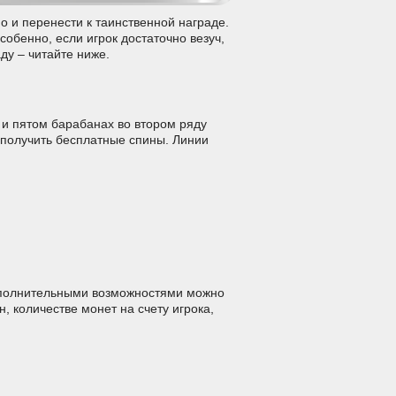
о и перенести к таинственной награде.
обенно, если игрок достаточно везуч,
ду – читайте ниже.
м и пятом барабанах во втором ряду
 получить бесплатные спины. Линии
дополнительными возможностями можно
, количестве монет на счету игрока,