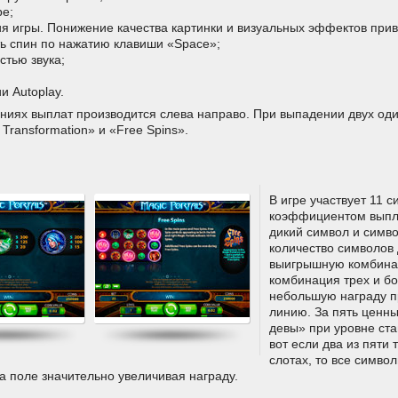
ре;
ния игры. Понижение качества картинки и визуальных эффектов при
ать спин по нажатию клавиши «Space»;
стью звука;
и Autoplay.
иях выплат производится слева направо. При выпадении двух оди
 Transformation» и «Free Spins».
В игре участвует 11 
коэффициентом выпла
дикий символ и симв
количество символов 
выигрышную комбинац
комбинация трех и б
небольшую награду п
линию. За пять ценн
девы» при уровне став
вот если два из пяти 
слотах, то все симво
 поле значительно увеличивая награду.