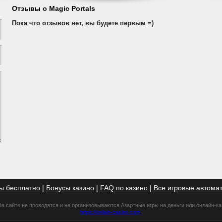
Отзывы о Magic Portals
Пока что отзывов нет, вы будете первым =)
ы бесплатно
|
Бонусы казино
|
FAQ по казино
|
Все игровые автома
 На сайте не проводятся и не организовываются Азартные игры на деньги или онлайн-к
https://onlain-casino.com
.