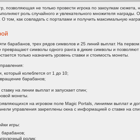
, позволяющая не только провести игрока по закоулкам сюжета, н
ыполняют роль случайного и увлекательного множителя награды. Ос
 О том, как совладать с порталами и получить максимальную награ
рой
 пяти барабанов, трех рядов символов и 25 линий выплат. На перво
е превращают символы одного ранга в дикие символы и позволяют
стается только назначить уровень ставки и стоимость монеты.
управления:
и, который колеблется от 1 до 10;
е вращение барабанов;
ставку на линии выплат и запускает спин;
ровой монеты.
появляющихся на игровом поле Magic Portals, линиями выплат и 
анели управления закреплены окна с информацией о ставке на спин
йки игры:
и барабанов;
загрузочный ролик;