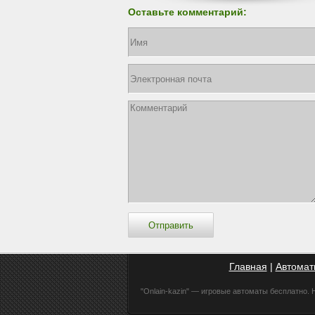
Оставьте комментарий:
Главная
|
Автомат
"Onlain-kazin" — игровые автоматы бесплатно.