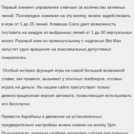
Первый элемент управления отвечает за количество активных
линий. Поочередно нажимая на эту кнопку, можно задействовать
в игре от 1 до 25 линий. Клавиша Coins дает возможность
поставить на каждую из выбранных линий от 1 до 30 виртуальных
монет. Разовый клик по прямоугольнику с надписью Bet Max
запустит одно вращение на максимальных допустимых
показателях.
Особый интерес функция игры на самой большой возможной
ставке, как правило, вызывает у опытных гемблеров, готовых
играть на деньги. На нашем сайте присутствует только
демонстрационная версия автомата, позволяющая использовать
его бесплатно.
Привести барабаны в движение на установленных
предварительно настройках можно кликом на кнопку Spin.
Пользователи, которым удобнее управлять слотом при помощи