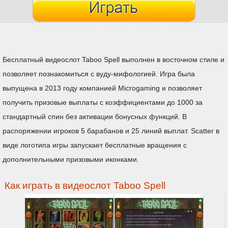
Бесплатный видеослот Taboo Spell выполнен в восточном стиле и
позволяет познакомиться с вуду-мифологией. Игра была
выпущена в 2013 году компанией Microgaming и позволяет
получить призовые выплаты с коэффициентами до 1000 за
стандартный спин без активации бонусных функций. В
распоряжении игроков 5 барабанов и 25 линий выплат. Scatter в
виде логотипа игры запускает бесплатные вращения с
дополнительными призовыми иконками.
Как играть в видеослот Taboo Spell