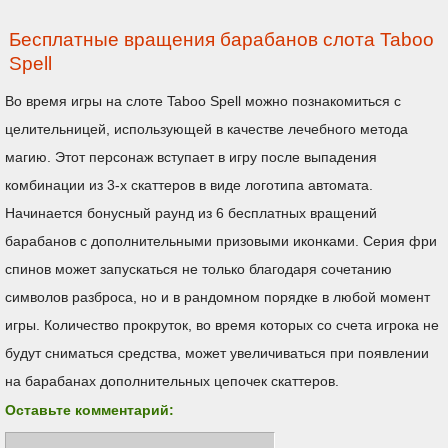
Бесплатные вращения барабанов слота Taboo
Spell
Во время игры на слоте Taboo Spell можно познакомиться с
целительницей, использующей в качестве лечебного метода
магию. Этот персонаж вступает в игру после выпадения
комбинации из 3-х скаттеров в виде логотипа автомата.
Начинается бонусный раунд из 6 бесплатных вращений
барабанов с дополнительными призовыми иконками. Серия фри
спинов может запускаться не только благодаря сочетанию
символов разброса, но и в рандомном порядке в любой момент
игры. Количество прокруток, во время которых со счета игрока не
будут сниматься средства, может увеличиваться при появлении
на барабанах дополнительных цепочек скаттеров.
Оставьте комментарий: