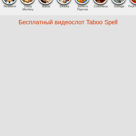
Resident
Crazy
Bazar
Sharky
Золото
Columbus
Garage
Fruit 
Monkey
Партии
Бесплатный видеослот Taboo Spell