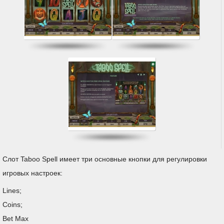
Слот Taboo Spell имеет три основные кнопки для регулировки
игровых настроек:
Lines;
Coins;
Bet Max