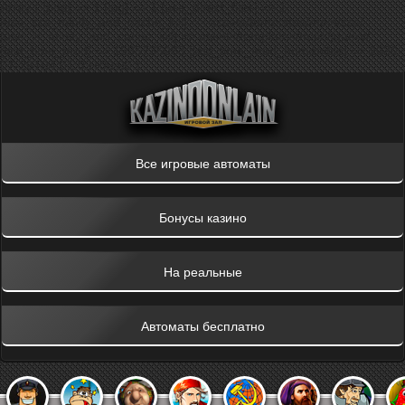
Array ( [png] => 1 [jpg] => 1 [use_direct_files] => 1
[use_ccs_minify_and_cache_kill] => assets/templates/main/css/
[use_js_minify_and_cache_kill] => assets/templates/main/jquery/
[last_time_mod] => 1595736063 [last_time_mod_humanible] => 2020-
07-26T04:01:03+00:00 )
Все игровые автоматы
Бонусы казино
На реальные
Автоматы бесплатно