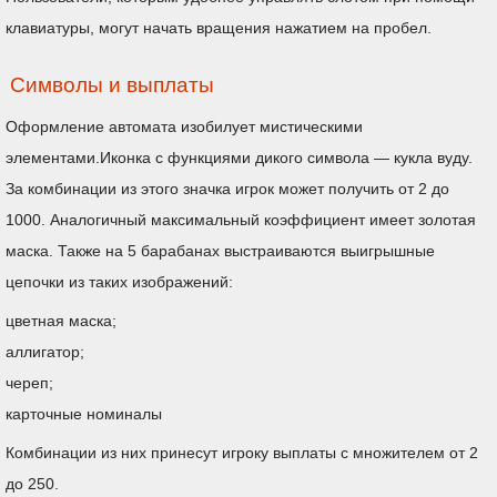
клавиатуры, могут начать вращения нажатием на пробел.
Символы и выплаты
Оформление автомата изобилует мистическими
элементами.Иконка с функциями дикого символа — кукла вуду.
За комбинации из этого значка игрок может получить от 2 до
1000. Аналогичный максимальный коэффициент имеет золотая
маска. Также на 5 барабанах выстраиваются выигрышные
цепочки из таких изображений:
цветная маска;
аллигатор;
череп;
карточные номиналы
Комбинации из них принесут игроку выплаты с множителем от 2
до 250.