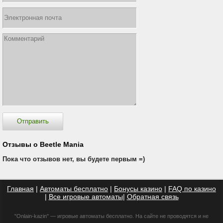
Отзывы о Beetle Mania
Пока что отзывов нет, вы будете первым =)
Главная
|
Автоматы бесплатно
|
Бонусы казино
|
FAQ по казино
|
Все игровые автоматы
|
Обратная связь
"Onlain-kazin" — игровые автоматы бесплатно. На сайте не проводятся и не