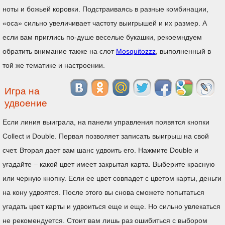
ноты и божьей коровки. Подстраиваясь в разные комбинации,
«оса» сильно увеличивает частоту выигрышей и их размер. А
если вам приглись по-душе веселые букашки, рекоемндуем
обратить внимание также на слот
Mosquitozzz
, выполненный в
той же тематике и настроении.
Игра на
удвоение
Если линия выиграла, на панели управления появятся кнопки
Collect и Double. Первая позволяет записать выигрыш на свой
счет. Вторая дает вам шанс удвоить его. Нажмите Double и
угадайте – какой цвет имеет закрытая карта. Выберите красную
или черную кнопку. Если ее цвет совпадет с цветом карты, деньги
на кону удвоятся. После этого вы снова сможете попытаться
угадать цвет карты и удвоиться еще и еще. Но сильно увлекаться
не рекомендуется. Стоит вам лишь раз ошибиться с выбором