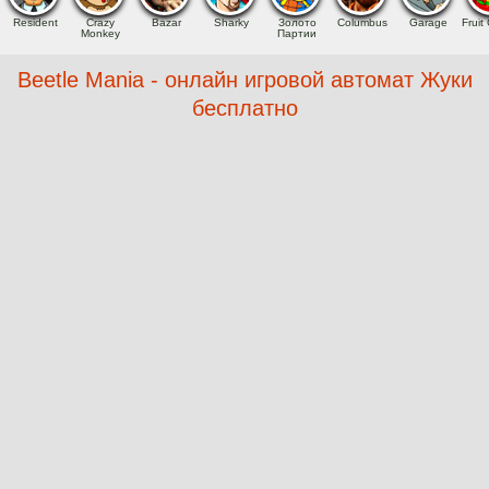
Resident
Crazy
Bazar
Sharky
Золото
Columbus
Garage
Fruit 
Monkey
Партии
Beetle Mania - онлайн игровой автомат Жуки
бесплатно