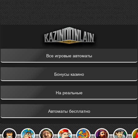
Array ( [png] => 1 [jpg] => 1 [use_direct_files] => 1
[use_ccs_minify_and_cache_kill] => assets/templates/main/css/
[use_js_minify_and_cache_kill] => assets/templates/main/jquery/
[last_time_mod] => 1595736063 [last_time_mod_humanible] => 2020-
07-26T04:01:03+00:00 )
Все игровые автоматы
Бонусы казино
На реальные
Автоматы бесплатно