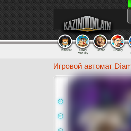
Array ( [png] => 1 [jpg] => 1 [use_direct_files] => 1 [use_ccs_minify_
1595736063 [last_time_mod_humanible] => 2020-07-26T04:01:03+00:
Resident
Crazy
Bazar
Sharky
Monkey
Игровой автомат Diam