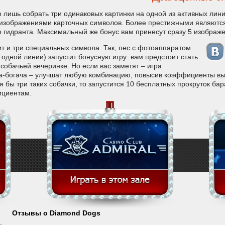
 лишь собрать три одинаковых картинки на одной из активных лини
 изображениями карточных символов. Более престижными являются
о гидранта. Максимальный же бонус вам принесут сразу 5 изображе
т и три специальных символа. Так, пес с фотоаппаратом
 одной линии) запустит бонусную игру: вам предстоит стать
собачьей вечеринке. Но если вас заметят – игра
а-богача – улучшат любую комбинацию, повысив коэффициенты выпл
тя бы три таких собачки, то запустится 10 бесплатных прокруток ба
ициентам.
Отзывы о Diamond Dogs