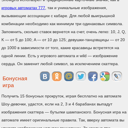
игровых автоматах 777
, так и уникальные изображения,
вызывающие ассоциации с кабаре. Для любой выигрышной
комбинации необходимо как минимум три одинаковых символа.
Запомнить, сколько ставок вернется на счет, очень легко: 10, J, Q,
K — от 5 до 100; A — от 10 до 125; девушки-танцовщицы — от 20
до 1000 в зависимости от того, какие красавицы встретятся на
одной линии. Есть у игрового автомата и wild — изображение
сердца. Он заменит любой символ, за исключением скаттера.
Бонусная
игра
Получить 15 бонусных прокруток, играя бесплатно на автомате
Шоу-девочки, удастся, если на 2, 3 и 4 барабанах выпадут
изображения скаттера — бутылки шампанского. Бонусная игра на
автомате имеет оригинальные правила. Так, вверху автомата вы