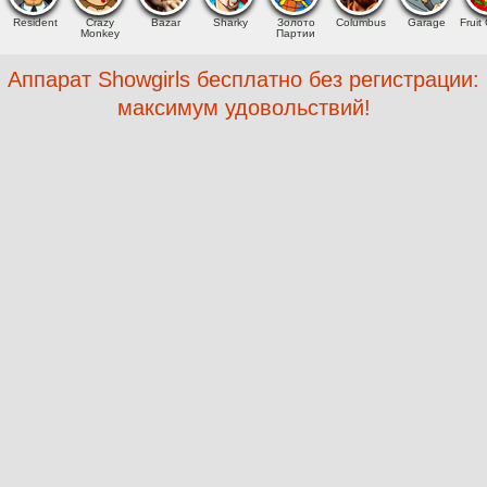
Resident
Crazy
Bazar
Sharky
Золото
Columbus
Garage
Fruit 
Monkey
Партии
Аппарат Showgirls бесплатно без регистрации:
максимум удовольствий!