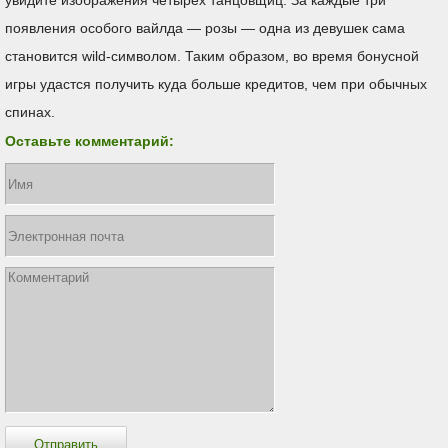
увидите изображения четырех танцовщиц. За каждые три
появления особого вайлда — розы — одна из девушек сама
становится wild-символом. Таким образом, во время бонусной
игры удастся получить куда больше кредитов, чем при обычных
спинах.
Оставьте комментарий: