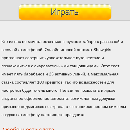
Кто из нас не мечтал оказаться в шумном кабаре с развязной и
веселой атмосферой! Онлайн игровой автомат Showgirls
приглашает совершить увлекательное путешествие и
познакомиться с очаровательными танцовщицами. Этот слот
имеет пять барабанов и 25 активных линий, а максимальная
ставка составляет 100 кредитов, так что возможностей для
настройки будет очень много. Нельзя не похвалить и яркое
визуальное оформление автомата: великолепные девушки
призывно подмигивают с экрана, а светящиеся неоном символы
создают атмосферу настоящего праздника.
Особенности слота