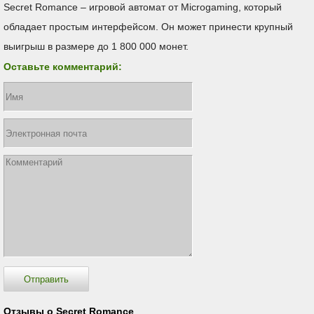
Secret Romance – игровой автомат от Microgaming, который
обладает простым интерфейсом. Он может принести крупный
выигрыш в размере до 1 800 000 монет.
Оставьте комментарий:
Отзывы о Secret Romance