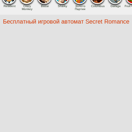
Resident
Crazy
Bazar
Sharky
Золото
Columbus
Garage
Fruit 
Monkey
Партии
Бесплатный игровой автомат Secret Romance