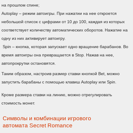
на прошлом спине;
Autoplay – режим автоигры. При нажатии на нее откроется
небольшой список с цифрами от 10 до 100, каждая из которых
соответствует количеству автоматических оборотов. Нажатие на
одну из них активирует автоигру.
Spin – кнопка, которая запускает одно вращение барабанов. Во
время автоигры она превращается в Stop. Нажав на нее,
автопрокрутки остановятся.
Таким образом, настроив размер ставки кнопкой Bet, можно
запустить барабаны с помощью клавиш Autoplay или Spin.
Кроме размера ставки на линию, можно отрегулировать
стоимость монет.
Символы и комбинации игрового
автомата Secret Romance