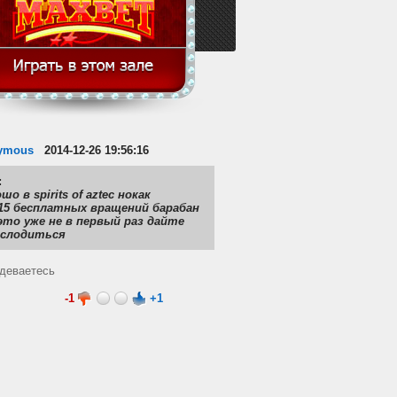
ymous
2014-12-26 19:56:16
:
о в spirits of aztec нокак
15 бесплатных вращений барабан
это уже не в первый раз дайте
аслодиться
здеваетесь
-1
+1