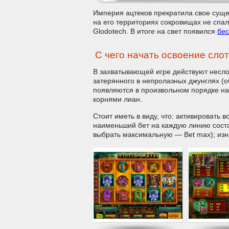
Империя ацтеков прекратила свое сущес
на его территориях сокровищах не спал
Glodotech. В итоге на свет появился
бес
С чего начать освоение сло
В захватывающей игре действуют несло
затерянного в непролазных джунглях (
появляются в произвольном порядке на
корнями лиан.
Стоит иметь в виду, что: активировать 
наименьший бет на каждую линию состав
выбрать максимальную — Bet max); изн