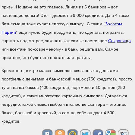
призы. Но даже не это главное. Линия из 5 банкиров – вот
настоящие деньги! Это – джекпот в 9 000 кредитов. Да и 4 таких
бизнесмена тоже сулят неплохую выгоду. С таким "
Золотом
Партии
" еще нужно будет придумать, что сделать: потратить,
спрятать под матрас, закопать как самые настоящие
Сокровища
или все-таки по-современому - в банк, решать вам. Самое
приятное, что будет что прятать или тратить.
Кроме того, в игре масса символов, связанных с деньгами:
портфель с деньгами и банковский мешок (750 кредитов), просто
тугая пачка баксов (400 кредитов), портмоне и 10 центов (250
кредитов), а также множество карточных символов. Догадаться
нетрудно, какой символ выбран в качестве скаттера – это знак
бакса, большой и красивый, а сам по себе он дает 4 500
кредитов.