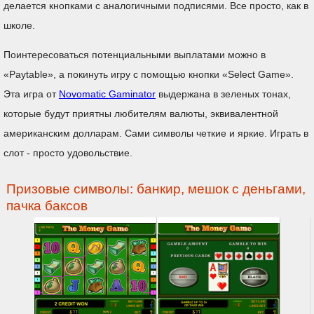
делается кнопками с аналогичными подписями. Все просто, как в
школе.
Поинтересоваться потенциальными выплатами можно в
«Paytable», а покинуть игру с помощью кнопки «Select Game».
Эта игра от
Novomatic Gaminator
выдержана в зеленых тонах,
которые будут приятны любителям валюты, эквивалентной
американским долларам. Сами символы четкие и яркие. Играть в
слот - просто удовольствие.
Призовые символы: банкир, мешок с деньгами,
пачка баксов