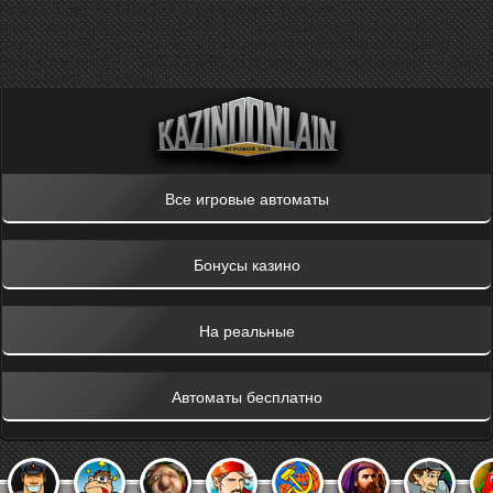
Array ( [png] => 1 [jpg] => 1 [use_direct_files] => 1
[use_ccs_minify_and_cache_kill] => assets/templates/main/css/
[use_js_minify_and_cache_kill] => assets/templates/main/jquery/
[last_time_mod] => 1595736063 [last_time_mod_humanible] => 2020-
07-26T04:01:03+00:00 )
Все игровые автоматы
Бонусы казино
На реальные
Автоматы бесплатно