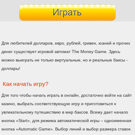
Для любителей долларов, евро, рублей, гривен, юаней и прочих
денег существует игровой автомат The Money Game. Здесь
можно выиграть не только виртуальные, но и реальные баксы -
доллары!
Как начать игру?
Для того чтобы начать играть в онлайн, достаточно войти на сайт
казино, выбрать соответствующую игру и приготовиться к
увлекательному путешествию в мир баксов. Всему дает начало
кнопка «Start», для режима автоматической игры – одноименная
кнопка «Automatic Game». Выбор линий и выбор размера ставок