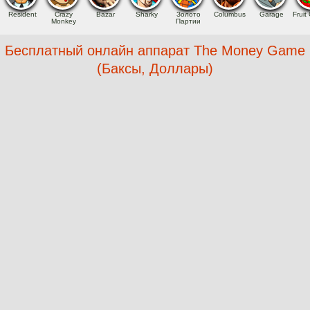
Resident
Crazy
Bazar
Sharky
Золото
Columbus
Garage
Fruit 
Monkey
Партии
Бесплатный онлайн аппарат The Money Game
(Баксы, Доллары)