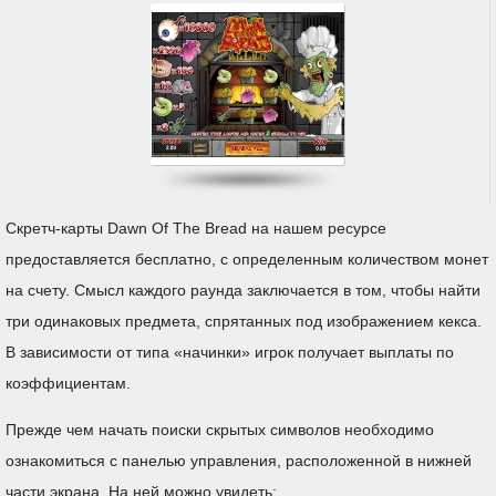
Скретч-карты Dawn Of The Bread на нашем ресурсе
предоставляется бесплатно, с определенным количеством монет
на счету. Смысл каждого раунда заключается в том, чтобы найти
три одинаковых предмета, спрятанных под изображением кекса.
В зависимости от типа «начинки» игрок получает выплаты по
коэффициентам.
Прежде чем начать поиски скрытых символов необходимо
ознакомиться с панелью управления, расположенной в нижней
части экрана. На ней можно увидеть: