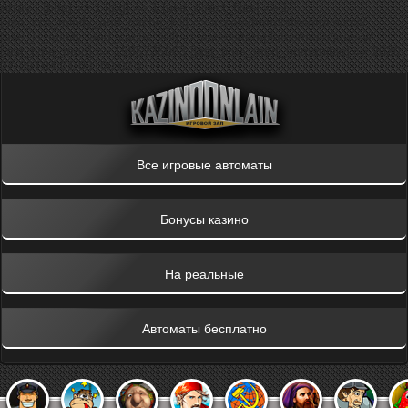
Array ( [png] => 1 [jpg] => 1 [use_direct_files] => 1
[use_ccs_minify_and_cache_kill] => assets/templates/main/css/
[use_js_minify_and_cache_kill] => assets/templates/main/jquery/
[last_time_mod] => 1595736063 [last_time_mod_humanible] => 2020-
07-26T04:01:03+00:00 )
Все игровые автоматы
Бонусы казино
На реальные
Автоматы бесплатно