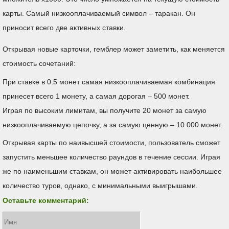
карты. Самый низкооплачиваемый символ – таракан. Он
приносит всего две активных ставки.
Открывая новые карточки, гемблер может заметить, как меняется
стоимость сочетаний:
При ставке в 0.5 монет самая низкооплачиваемая комбинация
принесет всего 1 монету, а самая дорогая – 500 монет.
Играя по высоким лимитам, вы получите 20 монет за самую
низкооплачиваемую цепочку, а за самую ценную – 10 000 монет.
Открывая карты по наивысшей стоимости, пользователь сможет
запустить меньшее количество раундов в течение сессии. Играя
же по наименьшим ставкам, он может активировать наибольшее
количество туров, однако, с минимальными выигрышами.
Оставьте комментарий: