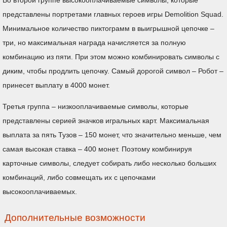
представлены портретами главных героев игры Demolition Squad.
Минимальное количество пиктограмм в выигрышной цепочке –
три, но максимальная награда начисляется за полную
комбинацию из пяти. При этом можно комбинировать символы с
диким, чтобы продлить цепочку. Самый дорогой символ – Робот –
принесет выплату в 4000 монет.
Третья группа – низкооплачиваемые символы, которые
представлены серией значков игральных карт. Максимальная
выплата за пять Тузов – 150 монет, что значительно меньше, чем
самая высокая ставка – 400 монет. Поэтому комбинируя
карточные символы, следует собирать либо несколько больших
комбинаций, либо совмещать их с цепочками
высокооплачиваемых.
Дополнительные возможности