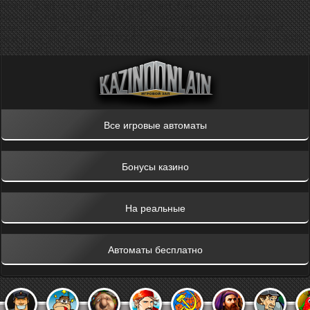
Array ( [png] => 1 [jpg] => 1 [use_direct_files] => 1
[use_ccs_minify_and_cache_kill] => assets/templates/main/css/
[use_js_minify_and_cache_kill] => assets/templates/main/jquery/
[last_time_mod] => 1595736063 [last_time_mod_humanible] => 2020-
07-26T04:01:03+00:00 )
Все игровые автоматы
Бонусы казино
На реальные
Автоматы бесплатно