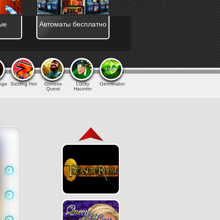
_kill] => assets/templates/main/jquery/ [last_time_mod] =>
ые
Автоматы бесплатно
 Age
Sizzling Hot
Gonzos
Lucky
Germinator
Quest
Haunter