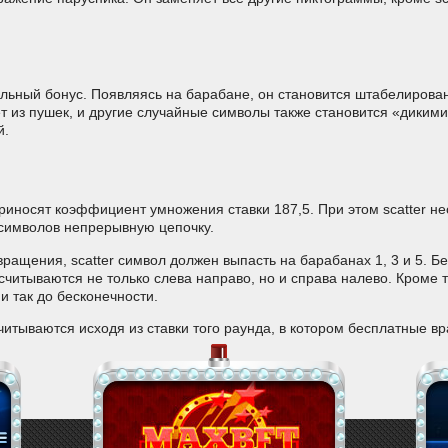
льный бонус. Появляясь на барабане, он становится штабелирован
ет из пушек, и другие случайные символы также становится «дикими
й.
риносят коэффициент умножения ставки 187,5. При этом scatter н
з символов непрерывную цепочку.
вращения, scatter символ должен выпасть на барабанах 1, 3 и 5. 
итываются не только слева направо, но и справа налево. Кроме то
 так до бесконечности.
итываются исходя из ставки того раунда, в котором бесплатные в