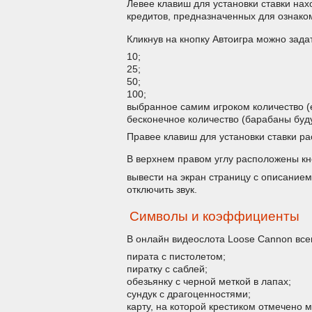
Левее клавиш для установки ставки нах
кредитов, предназначенных для ознако
Кликнув на кнопку Автоигра можно зада
10;
25;
50;
100;
выбранное самим игроком количество (е
бесконечное количество (барабаны буду
Правее клавиш для установки ставки р
В верхнем правом углу расположены кн
вывести на экран страницу с описанием
отключить звук.
Символы и коэффициенты
В онлайн видеослота Loose Cannon все
пирата с пистолетом;
пиратку с саблей;
обезьянку с черной меткой в лапах;
сундук с драгоценностями;
карту, на которой крестиком отмечено м