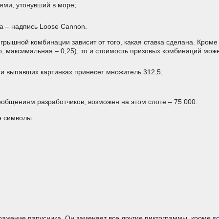
ями, утонувший в море;
а – надпись Loose Cannon.
рышной комбинации зависит от того, какая ставка сделана. Кроме т
, максимальная – 0,25), то и стоимость призовых комбинаций мо
яти выпавших картинках принесет множитель 312,5;
общениям разработчиков, возможен на этом слоте – 75 000.
е символы:
ажение парусника. Он заменяет все другие пиктограммы, кроме sc