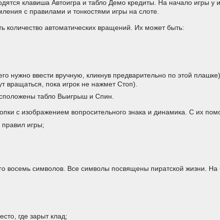
одятся клавиша Автоигра и табло Демо кредиты. На начало игры у
мления с правилами и тонкостями игры на слоте.
ть количество автоматических вращений. Их может быть:
го нужно ввести вручную, кликнув предварительно по этой плашке)
т вращаться, пока игрок не нажмет Стоп).
асположены табло Выигрыш и Спин.
опки с изображением вопросительного знака и динамика. С их по
 правил игры;
го восемь символов. Все символы посвящены пиратской жизни. На 
есто, где зарыт клад;