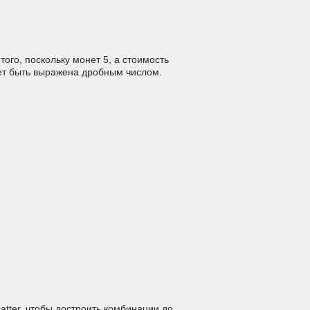
ого, поскольку монет 5, а стоимость
жет быть выражена дробным числом.
atter, чтобы достроить комбинации до