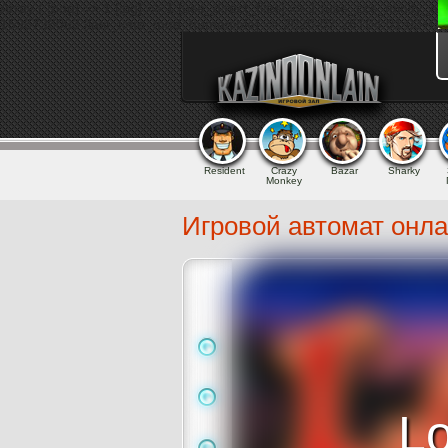
Array ( [png] => 1 [jpg] => 1 [use_direct_files] => 1 [use_ccs_minify_
1595736063 [last_time_mod_humanible] => 2020-07-26T04:01:03+00:
Resident
Crazy
Bazar
Sharky
Monkey
Игровой автомат онл
L