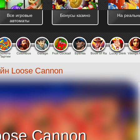
and_cache_kill] => assets/templates/main/css/ [use_js_minify_and_cache
00 )
Все игровые
Бонусы казино
На реальн
автоматы
Золото
Columbus
Garage
Fruit Cocktail
Братва
Book of Ra
Lucky Drink
Vikings
Партии
айн Loose Cannon
oose Cannon