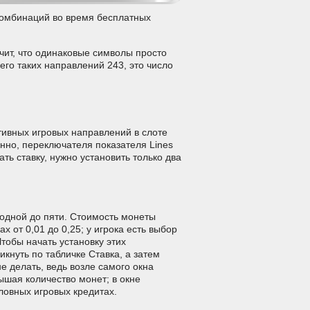
комбинаций во время бесплатных
ит, что одинаковые символы просто
его таких направлений 243, это число
ктивных игровых направлений в слоте
нно, переключателя показателя Lines
ать ставку, нужно установить только два
 одной до пяти. Стоимость монеты
х от 0,01 до 0,25; у игрока есть выбор
Чтобы начать установку этих
икнуть по табличке Ставка, а затем
е делать, ведь возле самого окна
ышая количество монет; в окне
ловных игровых кредитах.