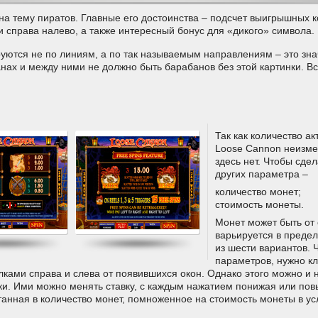
на тему пиратов. Главные его достоинства – подсчет выигрышных 
и справа налево, а также интересный бонус для «дикого» символа.
тся не по линиям, а по так называемым направлениям – это знач
ах и между ними не должно быть барабанов без этой картинки. Вс
Так как количество а
Loose Cannon неизме
здесь нет. Чтобы сдел
других параметра –
количество монет;
стоимость монеты.
Монет может быть от
варьируется в предела
из шести вариантов. 
параметров, нужно кл
ками справа и слева от появившихся окон. Однако этого можно и н
ки. Ими можно менять ставку, с каждым нажатием понижая или пов
танная в количество монет, помноженное на стоимость монеты в ус