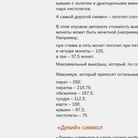
кувшин с золотом и драгоценными камн
пара пистолетов.
А самый дорогой символ – логотип слот
В этом игровом автомате стоимость выиг
монеты может быть нечетной (например
Например,
при ставке в пять монет логотип при п
в четыре монеты – 125;
в три – 37,5 монет.
Максимальный выигрыш, который, по со
Максимум, который приносят остальны
пират – 250;
пиратка – 218,75;
обезьянка – 187,5;
сундук – 112,5;
карта – 100;
кувшин – 87,5;
пистолеты – 75.
«Дикий» символ
«Диким» символом в слоте служит изобр