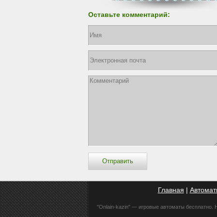
Оставьте комментарий:
Главная
|
Автомат
"Onlain-kazin" — игровые автоматы бесплатно.