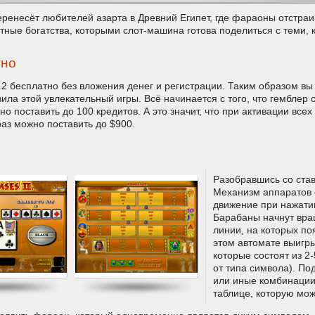
перенесёт любителей азарта в Древний Египет, где фараоны отстра
тные богатства, которыми слот-машина готова поделиться с теми, 
тно
2 бесплатно без вложения денег и регистрации. Таким образом вы
вила этой увлекательный игры. Всё начинается с того, что гемблер
 поставить до 100 кредитов. А это значит, что при активации всех
аз можно поставить до $900.
Разобравшись со став
Механизм аппаратов
движение при нажатии 
Барабаны начнут вращ
линии, на которых п
этом автомате выигр
которые состоят из 2
от типа символа). П
или иные комбинации
таблице, которую мож