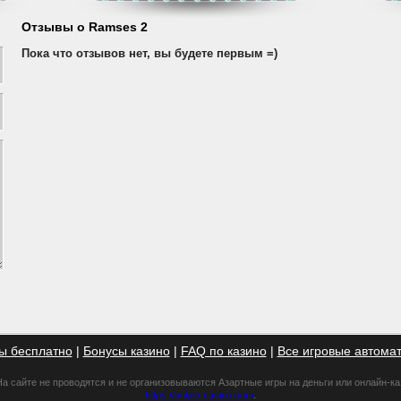
Отзывы о Ramses 2
Пока что отзывов нет, вы будете первым =)
ы бесплатно
|
Бонусы казино
|
FAQ по казино
|
Все игровые автома
 На сайте не проводятся и не организовываются Азартные игры на деньги или онлайн-к
https://onlain-casino.com
.