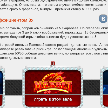
оявить фараон, который одновременно является диким символом.
мбинацию. Очень кстати, что в этом случае гемблер может рассчи
ятся сразу 5 фараонов, выигрыш превысит ставку в 9000 раз!
эффициентом 3x
но получить, собрав комбинацию из 5 скарабеев. Но скарабеи об
х выпадет от 3 до 5 таких изображений, игрока ждут 15 бесплатны
о время бонусной игры любая выплата будет умножаться на 3.
игровой автомат Ramses 2 охотно раздаёт денежные призы. А пос
 аппарате реализована риск-игра, позволяющая мгновенно удвоить 
шансами 50/50 соблазн довольно велик, но заигрываться стоит лишь
равно довольно значим.