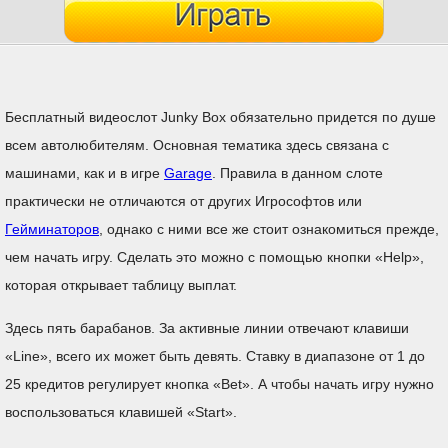
Бесплатный видеослот Junky Box обязательно придется по душе
всем автолюбителям. Основная тематика здесь связана с
машинами, как и в игре
Garage
. Правила в данном слоте
практически не отличаются от других Игрософтов или
Гейминаторов
, однако с ними все же стоит ознакомиться прежде,
чем начать игру. Сделать это можно с помощью кнопки «Help»,
которая открывает таблицу выплат.
Здесь пять барабанов. За активные линии отвечают клавиши
«Line», всего их может быть девять. Ставку в диапазоне от 1 до
25 кредитов регулирует кнопка «Bet». А чтобы начать игру нужно
воспользоваться клавишей «Start».