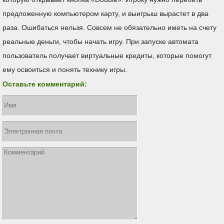
предложенную компьютером карту, и выигрыш вырастет в два
раза. Ошибаться нельзя. Совсем не обязательно иметь на счету
реальные деньги, чтобы начать игру. При запуске автомата
пользователь получает виртуальные кредиты, которые помогут
ему освоиться и понять технику игры.
Оставьте комментарий: