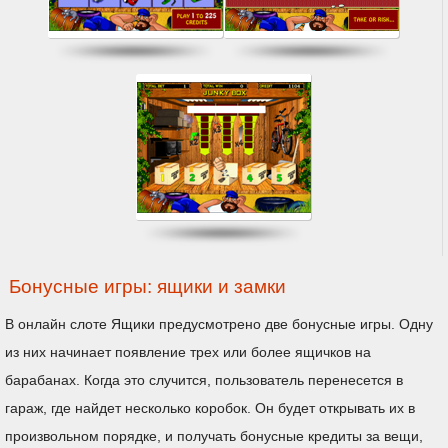
Бонусные игры: ящики и замки
В онлайн слоте Ящики предусмотрено две бонусные игры. Одну
из них начинает появление трех или более ящичков на
барабанах. Когда это случится, пользователь перенесется в
гараж, где найдет несколько коробок. Он будет открывать их в
произвольном порядке, и получать бонусные кредиты за вещи,