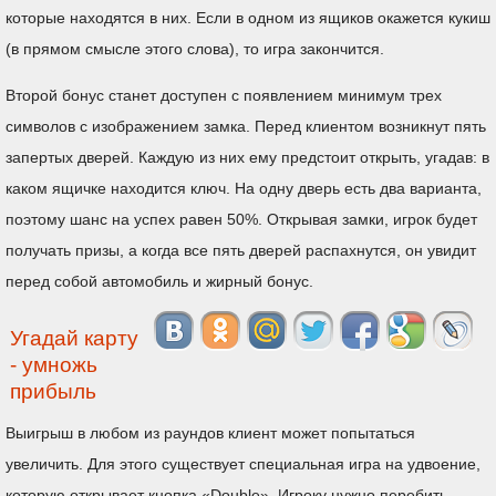
которые находятся в них. Если в одном из ящиков окажется кукиш
(в прямом смысле этого слова), то игра закончится.
Второй бонус станет доступен с появлением минимум трех
символов с изображением замка. Перед клиентом возникнут пять
запертых дверей. Каждую из них ему предстоит открыть, угадав: в
каком ящичке находится ключ. На одну дверь есть два варианта,
поэтому шанс на успех равен 50%. Открывая замки, игрок будет
получать призы, а когда все пять дверей распахнутся, он увидит
перед собой автомобиль и жирный бонус.
Угадай карту
- умножь
прибыль
Выигрыш в любом из раундов клиент может попытаться
увеличить. Для этого существует специальная игра на удвоение,
которую открывает кнопка «Double». Игроку нужно перебить