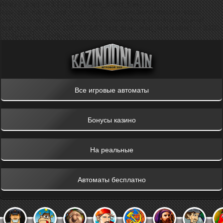
Array ( [png] => 1 [jpg] => 1 [use_direct_files] => 1
[use_ccs_minify_and_cache_kill] => assets/templates/main/css/
[use_js_minify_and_cache_kill] => assets/templates/main/jquery/
[last_time_mod] => 1595736063 [last_time_mod_humanible] => 2020-
07-26T04:01:03+00:00 )
Все игровые автоматы
Бонусы казино
На реальные
Автоматы бесплатно