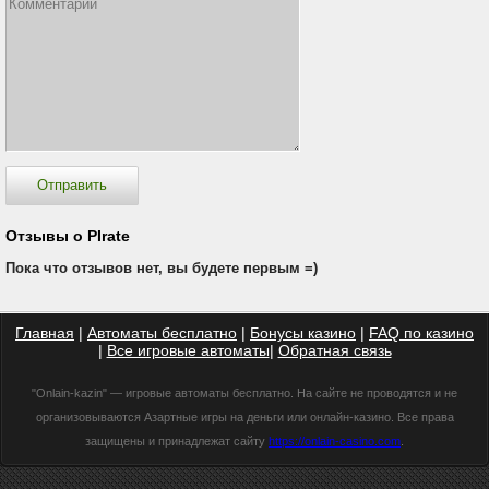
Отзывы о PIrate
Пока что отзывов нет, вы будете первым =)
Главная
|
Автоматы бесплатно
|
Бонусы казино
|
FAQ по казино
|
Все игровые автоматы
|
Обратная связь
"Onlain-kazin" — игровые автоматы бесплатно. На сайте не проводятся и не
организовываются Азартные игры на деньги или онлайн-казино. Все права
защищены и принадлежат сайту
https://onlain-casino.com
.