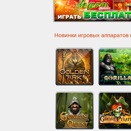
Новинки игровых аппаратов 