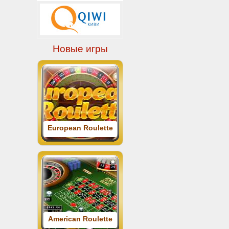
Новые игры
European Roulette
American Roulette